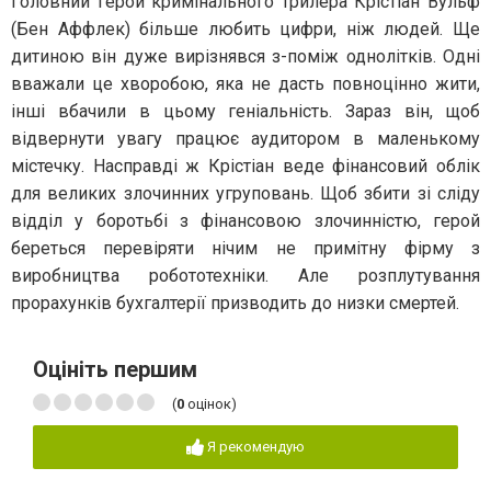
Головний герой кримінального трилера Крістіан Вульф
(Бен Аффлек) більше любить цифри, ніж людей. Ще
дитиною він дуже вирізнявся з-поміж однолітків. Одні
вважали це хворобою, яка не дасть повноцінно жити,
інші вбачили в цьому геніальність. Зараз він, щоб
відвернути увагу працює аудитором в маленькому
містечку. Насправді ж Крістіан веде фінансовий облік
для великих злочинних угруповань. Щоб збити зі сліду
відділ у боротьбі з фінансовою злочинністю, герой
береться перевіряти нічим не примітну фірму з
виробництва робототехніки. Але розплутування
прорахунків бухгалтерії призводить до низки смертей.
Оцініть першим
(
0
оцінок)
Я рекомендую