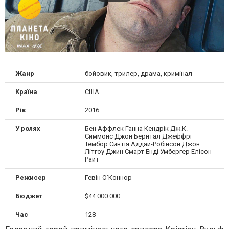
Жанр
бойовик, трилер, драма, кримінал
Країна
США
Рік
2016
У ролях
Бен Аффлек Ганна Кендрік Дж.К.
Симмонс Джон Бернтал Джеффрі
Тембор Синтія Аддай-Робінсон Джон
Літгоу Джин Смарт Енді Умбергер Елісон
Райт
Режисер
Гевін О’Коннор
Бюджет
$44 000 000
Час
128