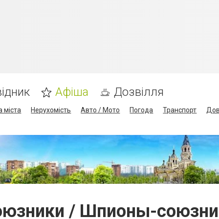
ідник
Афіша
Дозвілля
а міста
Нерухомість
Авто / Мото
Погода
Транспорт
Дов
оюзники / Шпионы-союзни