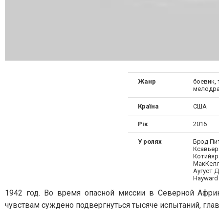
Жанр
боевик, 
мелодра
Країна
США
Рік
2016
У ролях
Брэд Пи
Ксавьер
Котийяр
МакКелл
Аугуст Д
Hayward
1942 год. Во время опасной миссии в Северной Африк
чувствам суждено подвергнуться тысяче испытаний, глав