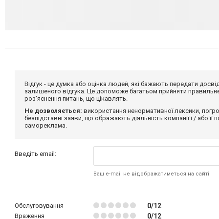
Відгук - це думка або оцінка людей, які бажають передати дос
залишеного відгука. Це допоможе багатьом прийняти правильне 
роз'яснення питань, що цікавлять.
Не дозволяється:
використання ненормативної лексики, погро
безпідставні заяви, що ображають діяльність компанії і / або її
самореклама.
Введіть email:
Ваш e-mail не відображатиметься на сайті
Обслуговування
0/12
Враження
0/12