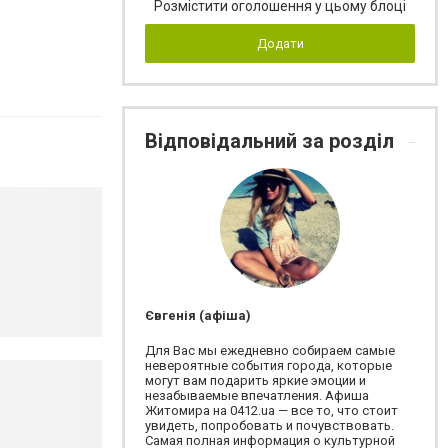
Розмістити оголошення у цьому блоці
Додати
Відповідальний за розділ
Євгенія (афіша)
Для Вас мы ежедневно собираем самые
невероятные события города, которые
могут вам подарить яркие эмоции и
незабываемые впечатления. Афиша
Житомира на 0412.ua — все то, что стоит
увидеть, попробовать и почувствовать.
Самая полная информация о культурной