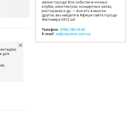
жизни города! Все события в ночных
клубах, кинотеатрах, концертных залах,
ресторанах и др. — все это и многое
другое, вы найдете в Афише сайта города
Житомира 0412.ua!
Телефон:
(098) 286 94 85
E-mail:
ed@citysites.com.ua
ментацією
ж для
ми;