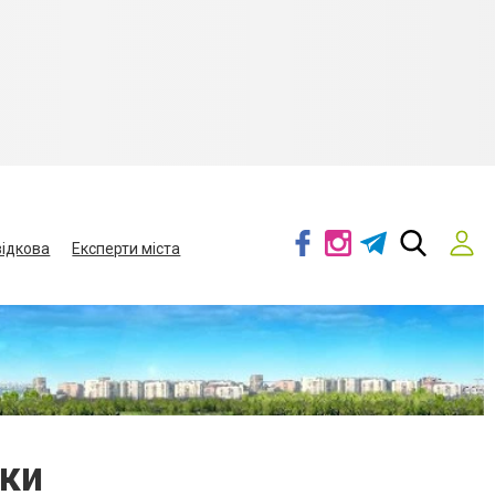
ідкова
Експерти міста
ки