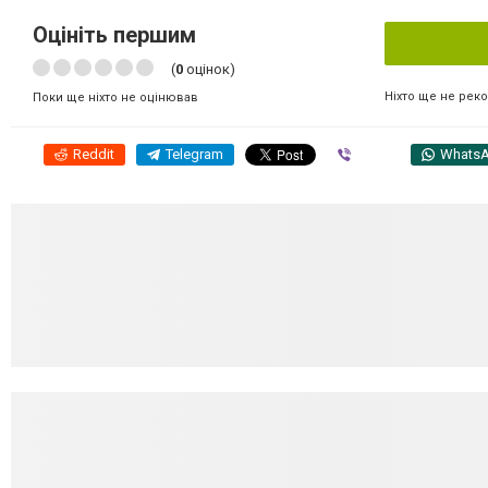
Оцініть першим
(
0
оцінок)
Ніхто ще не рек
Поки ще ніхто не оцінював
Reddit
Telegram
Viber
Whats