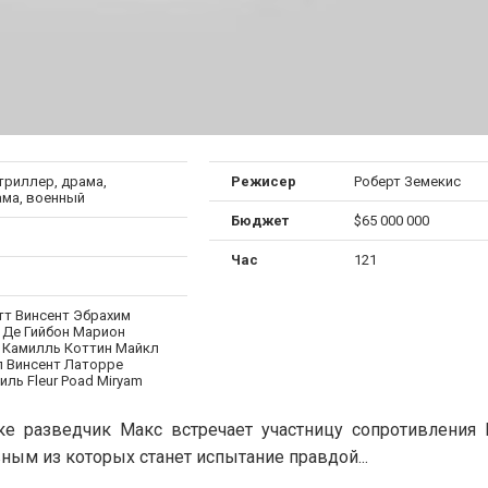
триллер, драма,
Режисер
Роберт Земекис
ма, военный
Бюджет
$65 000 000
Час
121
тт Винсент Эбрахим
 Де Гийбон Марион
 Камилль Коттин Майкл
 Винсент Латорре
иль Fleur Poad Miryam
е разведчик Макс встречает участницу сопротивления 
ным из которых станет испытание правдой...