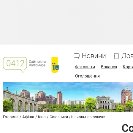
Новини
Дов
Фотозвіти
Вакансії
Карт
Оголошення
Головна
Афіша
Кіно
Союзники / Шпионы-союзники
С