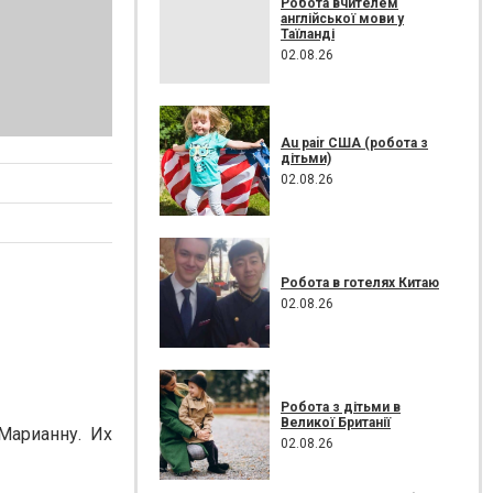
Робота вчителем
англійської мови у
Таїланді
02.08.26
Au pair США (робота з
дітьми)
02.08.26
Робота в готелях Китаю
02.08.26
Робота з дітьми в
Великої Британії
Марианну. Их
02.08.26