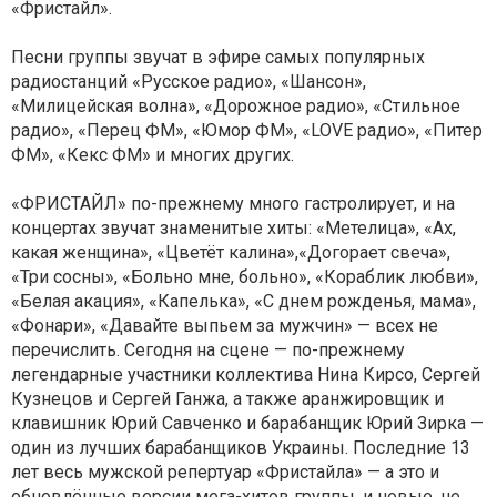
«Фристайл».
Песни группы звучат в эфире самых популярных
радиостанций «Русское радио», «Шансон»,
«Милицейская волна», «Дорожное радио», «Стильное
радио», «Перец ФМ», «Юмор ФМ», «LOVE радио», «Питер
ФМ», «Кекс ФМ» и многих других.
«ФРИСТАЙЛ» по-прежнему много гастролирует, и на
концертах звучат знаменитые хиты: «Метелица», «Ах,
какая женщина», «Цветёт калина»,«Догорает свеча»,
«Три сосны», «Больно мне, больно», «Кораблик любви»,
«Белая акация», «Капелька», «С днем рожденья, мама»,
«Фонари», «Давайте выпьем за мужчин» — всех не
перечислить. Сегодня на сцене — по-прежнему
легендарные участники коллектива Нина Кирсо, Сергей
Кузнецов и Сергей Ганжа, а также аранжировщик и
клавишник Юрий Савченко и барабанщик Юрий Зирка —
один из лучших барабанщиков Украины. Последние 13
лет весь мужской репертуар «Фристайла» — а это и
обновлённые версии мега-хитов группы, и новые, не