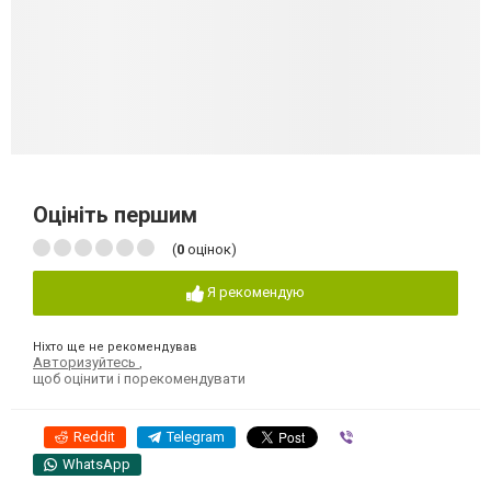
Оцініть першим
(
0
оцінок)
Я рекомендую
Ніхто ще не рекомендував
Авторизуйтесь
,
щоб оцінити і порекомендувати
Reddit
Telegram
Viber
WhatsApp