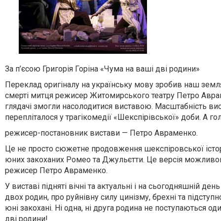
За п’єсою Григорія Горіна «Чума на ваші дві родини»
Переклад оригіналу на українську мову зробив наш земля
смерті митця режисер Житомирського театру Петро Аврамен
глядачі змогли насолодитися виставою. Масштабність виста
перепліталося у трагікомедії «Шекспірівської» доби. А гол
режисер-постановник вистави — Петро Авраменко.
Це не просто сюжетне продовження шекспіровської історії
юних закоханих Ромео та Джульєтти. Це версія можливого
режисер Петро Авраменко.
У виставі підняті вічні та актуальні і на сьогодняшній де
двох родин, про руйнівну силу цинізму, брехні та підступн
юні закохані. Ні одна, ні друга родина не поступаються оди
дві родини!