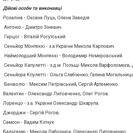
Дійові особи та виконавці
Розаліна - Оксана Луць, Олена Заведія.
Антоніо - Дмитро Зіневич.
Герцог - Віталій Рогутський.
Сеньйор Монтеккі - з.а.України Микола Карпович.
Наймолодший Монтеккі - Володимир Номеровський.
Сеньйор Капулетті - з.д.м. Польщі Микола Варфоломєєв,
Сеньйора Кпулетті - Ольга Слабченко, Галина Могильниць
Бенволіо - Максим Петрівський, Сергій Артеменко.
Валентин - Олександр Литовченко, Олег Рогов.
Лоренцо - з.а. України Олександр Шкарупа.
Джорджи - Сергій Рогов.
Самсон - Вадим Кіпчук.
Бальтазар - Микола Лабознюк, Олександр Литовченко.