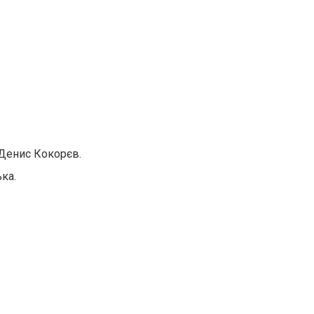
 Денис Кокорєв.
ка.