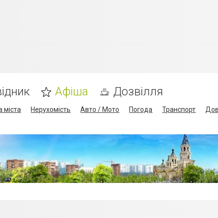
ідник
Афіша
Дозвілля
а міста
Нерухомість
Авто / Мото
Погода
Транспорт
Дов