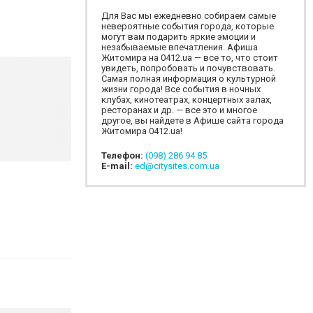
Для Вас мы ежедневно собираем самые
невероятные события города, которые
могут вам подарить яркие эмоции и
незабываемые впечатления. Афиша
Житомира на 0412.ua — все то, что стоит
увидеть, попробовать и почувствовать.
Самая полная информация о культурной
жизни города! Все события в ночных
клубах, кинотеатрах, концертных залах,
ресторанах и др. — все это и многое
другое, вы найдете в Афише сайта города
Житомира 0412.ua!
Телефон:
(098) 286 94 85
E-mail:
ed@citysites.com.ua