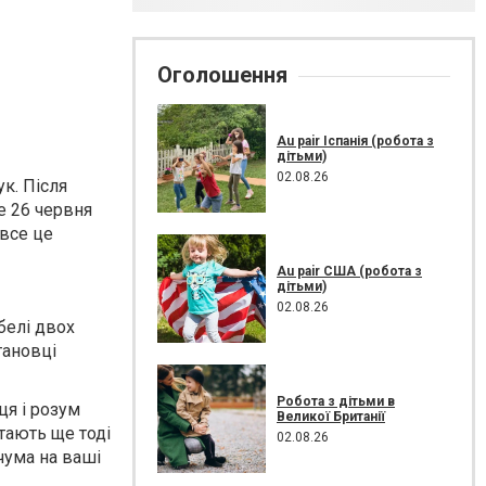
Оголошення
Au pair Іспанія (робота з
дітьми)
02.08.26
к. Після
е 26 червня
 все це
Au pair США (робота з
дітьми)
02.08.26
белі двох
тановці
Робота з дітьми в
ця і розум
Великої Британії
стають ще тоді
02.08.26
 чума на ваші