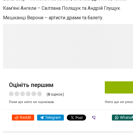
Кам’яні Ангели – Світлана Поліщук та Андрій Глущук.
Мешканці Верони – артисти драми та балету.
Оцініть першим
(
0
оцінок)
Ніхто ще не рек
Поки ще ніхто не оцінював
Reddit
Telegram
Viber
Whats