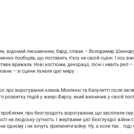
к, відомий письменник, бард, співак – Володимир Шинкару
ко пообіцяв, що поставить п’єсу на своїй сцені. І ось вж
ви вражала. Нові костюми, декорації, пісні і навіть реп –
овне – зі сцени лунали ідеї миру.
 про ворогування кланів Монтеккі та Капулетті після заги
 розвитку подій у жанрі Фарсу, який визначив у своїй пос
нь проблеми: про безглуздість ворогування, що засліпила сер
ості на людську сутність. І жертвами цієї безглуздої війни 
не одному і не хочуть припиняти війну. Ну, а коли так… тоді