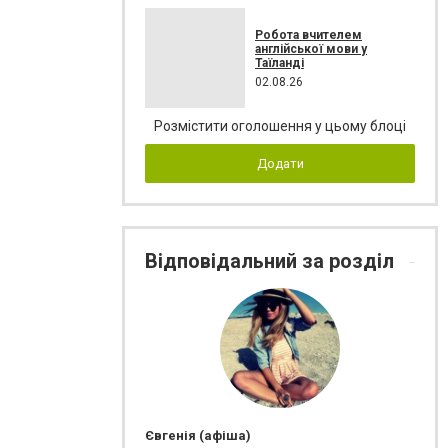
Робота вчителем
англійської мови у
Таїланді
02.08.26
Розмістити оголошення у цьому блоці
Додати
Відповідальний за розділ
Євгенія (афіша)