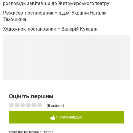
розповідь завітавши до Житомирського театру!
Режисер-постановник – з.д.м. України Наталія
Тімошкіна.
Художник-постановник – Валерій Кулавін.
Оцініть першим
(
0
оцінок)
Я рекомендую
Ніхто ще не рекомендував