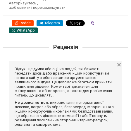
Авторизуйтесь
,
щоб оцінити і порекомендувати
Reddit
Telegram
Viber
WhatsApp
Рецензія
Відгук - це думка або оцінка людей, які бажають
передати досвід або враження іншим користувачам
нашого сайту з обов'язковою аргументацією
залишеного відгука. Це допоможе багатьом прийняти
правильне рішення. Коментарі призначені для
спілкування та обговорення, а також для роз'яснення
питань, що цікавлять.
Не дозволяється:
використання ненормативної
лексики, погроз або образ; безпосереднє порівняння з
іншими конкуруючими компаніями; безпідставні заяви,
що ображають діяльність компанії і / або її послуги;
розміщення посилань на сторонні інтернет-ресурси;
реклама та самореклама.