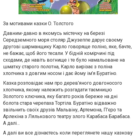
За мотивами казки О. Толстого
Давним-давно в якомусь містечку на березі
Середземного моря столяр Джузеппе дарує своєму
другові шарманщику Карло говоряще поліно, яке, бачте,
не бажає, щоб його тесали. У бідній комірчині під
сходами, де навіть вогнище і те було намальоване на
шматку старого полотна, Карло вирізає з поліна
хлопчика з довгим носом і дає йому ім’я Буратіно.
Казка розповідає нам про дерев’яного довгоносого
хлопчика, якому належить розгадати таємницю
Золотого ключика, яку багато років береже на дні
болота стара черепаха Тортіла. Буратіно відважно
звільнить своїх друзів Мальвіну, Артемона, П’єро та
Арлекіна з Лялькового театру злого Карабаса Барабаса.
А далі…
А далі ви все дізнаєтесь коли переглянете нашу казкову