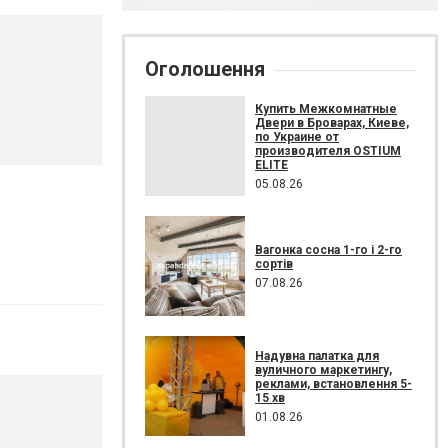
Оголошення
Купить Межкомнатные
Двери в Броварах, Киеве,
по Украине от
производителя OSTIUM
ELITE
05.08.26
Вагонка сосна 1-го і 2-го
сортів
07.08.26
Надувна палатка для
вуличного маркетингу,
реклами, встановлення 5-
15 хв
01.08.26