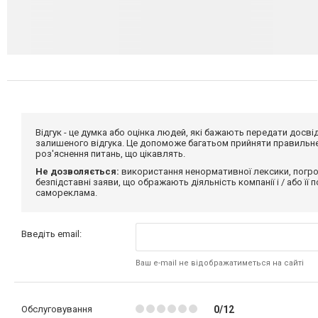
Відгук - це думка або оцінка людей, які бажають передати дос
залишеного відгука. Це допоможе багатьом прийняти правильне 
роз'яснення питань, що цікавлять.
Не дозволяється:
використання ненормативної лексики, погро
безпідставні заяви, що ображають діяльність компанії і / або її
самореклама.
Введіть email:
Ваш e-mail не відображатиметься на сайті
Обслуговування
0/12