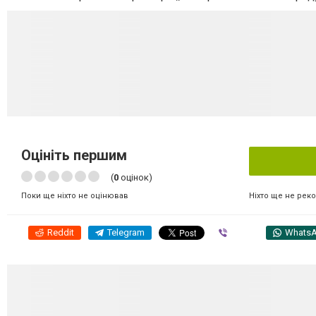
Оцініть першим
(
0
оцінок)
Ніхто ще не рек
Поки ще ніхто не оцінював
Reddit
Telegram
Viber
Whats