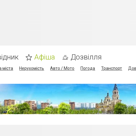
ідник
Афіша
Дозвілля
а міста
Нерухомість
Авто / Мото
Погода
Транспорт
Дов