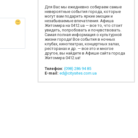
Для Вас мы ежедневно собираем самые
невероятные события города, которые
могут вам подарить яркие эмоции и
незабываемые впечатления. Афиша
Житомира на 0412.ua — все то, что стоит
увидеть, попробовать и почувствовать.
Самая полная информация о культурной
жизни города! Все события в ночных
клубах, кинотеатрах, концертных залах,
ресторанах и др. — все это и многое
другое, вы найдете в Афише сайта города
Житомира 0412.ua!
Телефон:
(098) 286 94 85
E-mail:
ed@citysites.com.ua