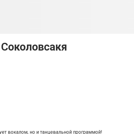
 Соколовсакя
дует вокалом, но и танцевальной программой!