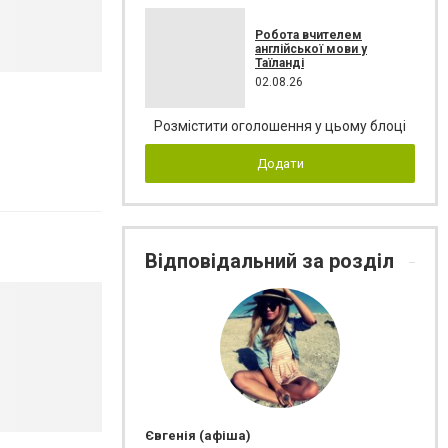
Робота вчителем
англійської мови у
Таїланді
02.08.26
Розмістити оголошення у цьому блоці
Додати
Відповідальний за розділ
Євгенія (афіша)