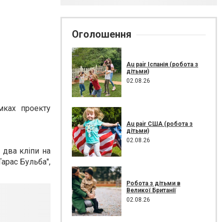
Оголошення
Au pair Іспанія (робота з
дітьми)
02.08.26
мках проекту
Au pair США (робота з
дітьми)
02.08.26
 два кліпи на
Тарас Бульба",
Робота з дітьми в
Великої Британії
02.08.26