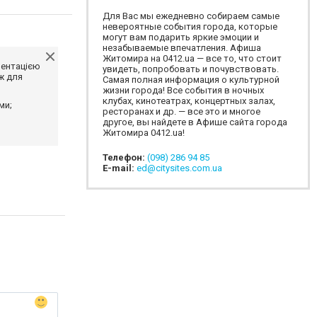
Для Вас мы ежедневно собираем самые
невероятные события города, которые
могут вам подарить яркие эмоции и
незабываемые впечатления. Афиша
Житомира на 0412.ua — все то, что стоит
ментацією
увидеть, попробовать и почувствовать.
ж для
Самая полная информация о культурной
жизни города! Все события в ночных
клубах, кинотеатрах, концертных залах,
ми;
ресторанах и др. — все это и многое
другое, вы найдете в Афише сайта города
Житомира 0412.ua!
Телефон:
(098) 286 94 85
E-mail:
ed@citysites.com.ua