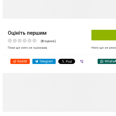
Оцініть першим
(
0
оцінок)
Ніхто ще не рек
Поки ще ніхто не оцінював
Reddit
Telegram
Viber
Whats