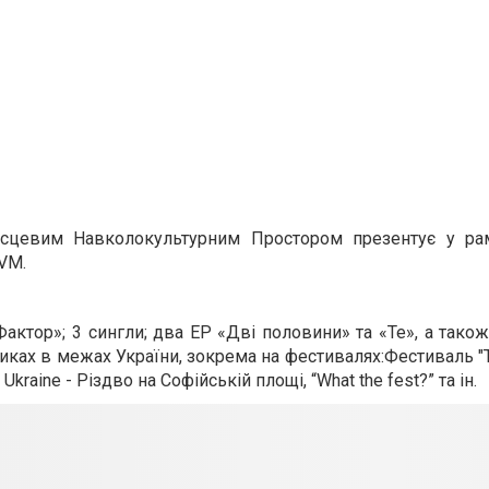
 Місцевим Навколокультурним Простором презентує у ра
VM.
актор»; 3 сингли; два EP «Дві половини» та «Те», а також
нчиках в межах України, зокрема на фестивалях:Фестиваль "
 Ukraine - Різдво на Софійській площі, “What the fest?” та ін.