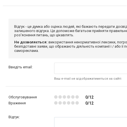
Відгук - це думка або оцінка людей, які бажають передати дос
залишеного відгука. Це допоможе багатьом прийняти правильне 
роз'яснення питань, що цікавлять.
Не дозволяється:
використання ненормативної лексики, погро
безпідставні заяви, що ображають діяльність компанії і / або її
самореклама.
Введіть email:
Ваш e-mail не відображатиметься на сайті
Обслуговування
0/12
Враження
0/12
Відгук: