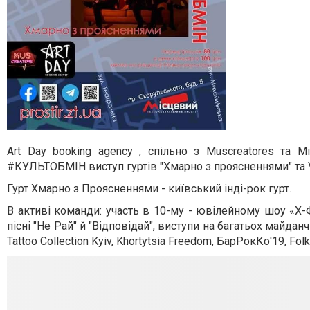
Art Day booking agency , спільно з Muscreatores та
#КУЛЬТОБМІН виступ гуртів "Хмарно з проясненнями" та 
Гурт Хмарно з Проясненнями - київський інді-рок гурт.
В активі команди: участь в 10-му - ювілейному шоу «Х-Ф
пісні "Не Рай" й "Відповідай", виступи на багатьох майда
Tattoo Collection Kyiv, Khortytsia Freedom, БарРокКо'19, Folk