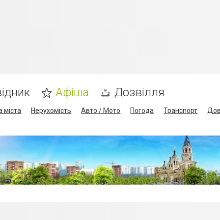
ідник
Афіша
Дозвілля
а міста
Нерухомість
Авто / Мото
Погода
Транспорт
Дов