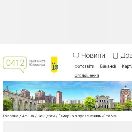
Новини
Дов
Фотозвіти
Вакансії
Карт
Оголошення
Головна
Афіша
Концерти
"Хмарно з проясненнями" та VM