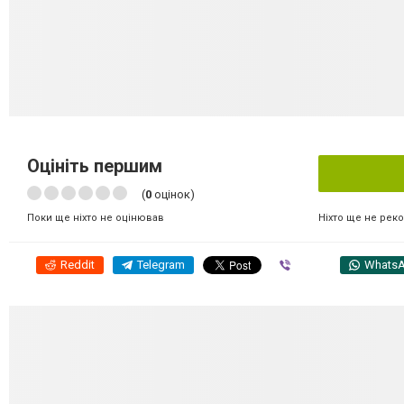
Оцініть першим
(
0
оцінок)
Ніхто ще не рек
Поки ще ніхто не оцінював
Reddit
Telegram
Viber
Whats