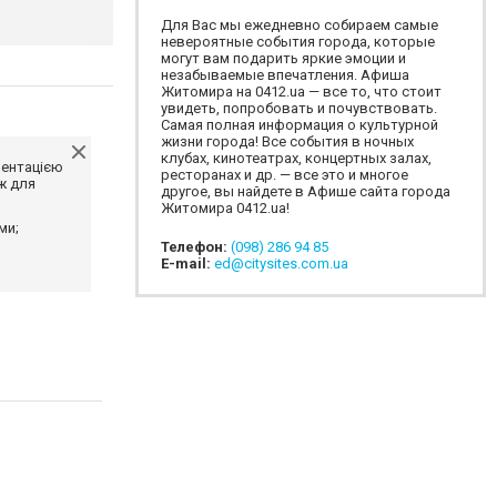
Для Вас мы ежедневно собираем самые
невероятные события города, которые
могут вам подарить яркие эмоции и
незабываемые впечатления. Афиша
Житомира на 0412.ua — все то, что стоит
увидеть, попробовать и почувствовать.
Самая полная информация о культурной
жизни города! Все события в ночных
клубах, кинотеатрах, концертных залах,
ментацією
ресторанах и др. — все это и многое
ж для
другое, вы найдете в Афише сайта города
Житомира 0412.ua!
ми;
Телефон:
(098) 286 94 85
E-mail:
ed@citysites.com.ua