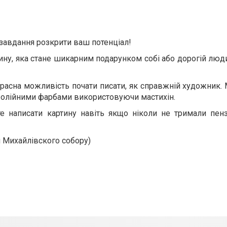
завдання розкрити ваш потенціал!
ртину, яка стане шикарним подарунком собі або дорогій люд
екрасна можливість почати писати, як справжній художник
 олійними фарбами використовуючи мастихін.
написати картину навіть якщо ніколи не тримали пенз
и Михайлівского собору)