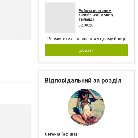
Робота вчителем
англійської мови у
Таїланді
02.08.26
Розмістити оголошення у цьому блоці
Додати
Відповідальний за розділ
Євгенія (афіша)