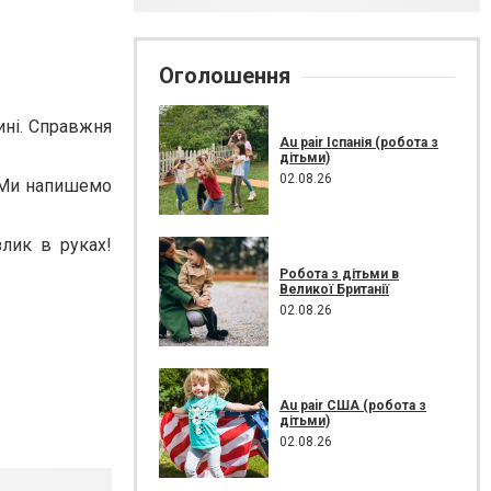
Оголошення
ині. Справжня
Au pair Іспанія (робота з
дітьми)
02.08.26
. Ми напишемо
лик в руках!
Робота з дітьми в
Великої Британії
02.08.26
Au pair США (робота з
дітьми)
02.08.26