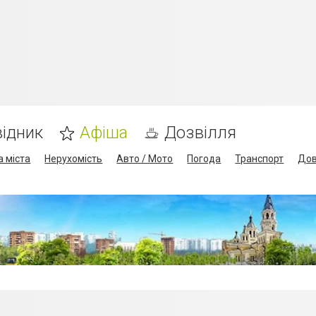
ідник
Афіша
Дозвілля
а міста
Нерухомість
Авто / Мото
Погода
Транспорт
Дов