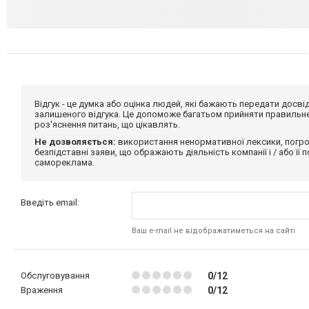
Відгук - це думка або оцінка людей, які бажають передати дос
залишеного відгука. Це допоможе багатьом прийняти правильне 
роз'яснення питань, що цікавлять.
Не дозволяється:
використання ненормативної лексики, погро
безпідставні заяви, що ображають діяльність компанії і / або її
самореклама.
Введіть email:
Ваш e-mail не відображатиметься на сайті
Обслуговування
0/12
Враження
0/12