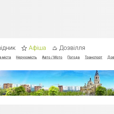
ідник
Афіша
Дозвілля
а міста
Нерухомість
Авто / Мото
Погода
Транспорт
Дов