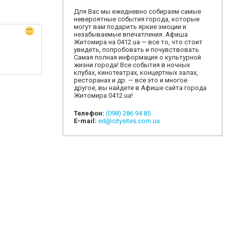
Для Вас мы ежедневно собираем самые
невероятные события города, которые
могут вам подарить яркие эмоции и
незабываемые впечатления. Афиша
Житомира на 0412.ua — все то, что стоит
увидеть, попробовать и почувствовать.
Самая полная информация о культурной
жизни города! Все события в ночных
клубах, кинотеатрах, концертных залах,
ресторанах и др. — все это и многое
другое, вы найдете в Афише сайта города
Житомира 0412.ua!
Телефон:
(098) 286 94 85
E-mail:
ed@citysites.com.ua