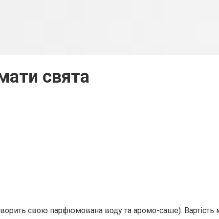
мати свята
 створить свою парфюмована воду та аромо-саше). Вартість м