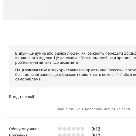
Відгук - це думка або оцінка людей, які бажають передати дос
залишеного відгука. Це допоможе багатьом прийняти правильне 
роз'яснення питань, що цікавлять.
Не дозволяється:
використання ненормативної лексики, погро
безпідставні заяви, що ображають діяльність компанії і / або її
самореклама.
Введіть email:
Ваш e-mail не відображатиметься на сайті
Обслуговування
0/12
Враження
0/12