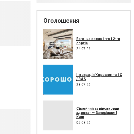
Оголошення
Вагонка сосна 1-го і 2-го
сортів
24.07.26
Інтеграція Хорошоп та 1C
/ BAS
28.07.26
Сімейний та військовий
адвокат — Запоріжжя |
Київ
05.08.26