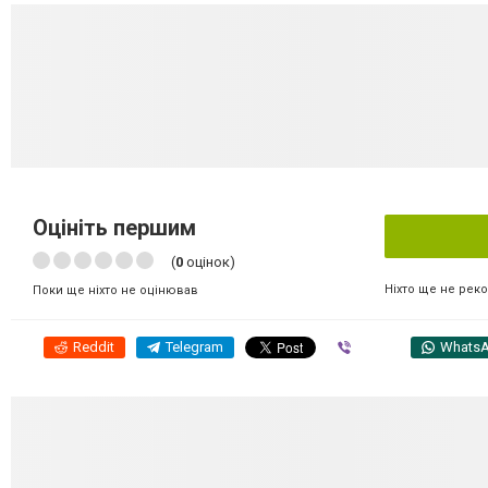
Оцініть першим
(
0
оцінок)
Ніхто ще не рек
Поки ще ніхто не оцінював
Reddit
Telegram
Viber
Whats