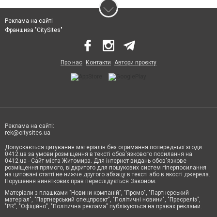
Реклама на сайті
Франшиза "CitySites"
Про нас
Контакти
Автори проєкту
Реклама на сайті:
rek@citysites.ua
Допускається цитування матеріалів без отримання попередньої згоди
0412.ua за умови розміщення в тексті обов'язкового посилання на
0412.ua - Сайт міста Житомира. Для інтернет-видань обов'язкове
розміщення прямого, відкритого для пошукових систем гіперпосилання
на цитовані статті не нижче другого абзацу в тексті або в якості джерела.
Порушення виняткових прав переслідується Законом.
Матеріали з плашками "Новини компаній", "Промо", "Партнерський
матеріал", "Партнерський спецпроєкт", "Політичні новини", "Пресреліз",
"PR", "Офіційно", "Політична реклама" публікуються на правах реклами.