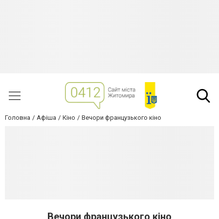
Головна
Афіша
Кіно
Вечори французького кіно
Вечори французького кіно