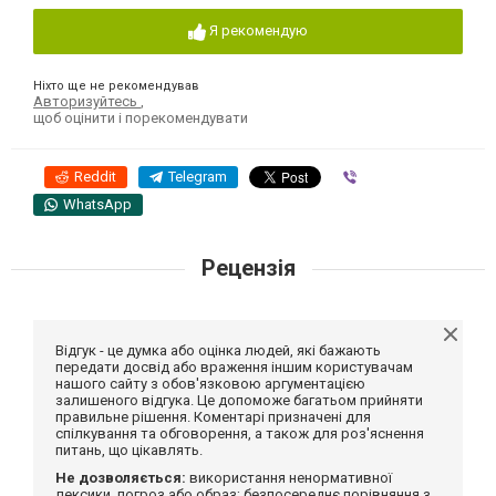
Я рекомендую
Ніхто ще не рекомендував
Авторизуйтесь
,
щоб оцінити і порекомендувати
Reddit
Telegram
Viber
WhatsApp
Рецензія
Відгук - це думка або оцінка людей, які бажають
передати досвід або враження іншим користувачам
нашого сайту з обов'язковою аргументацією
залишеного відгука. Це допоможе багатьом прийняти
правильне рішення. Коментарі призначені для
спілкування та обговорення, а також для роз'яснення
питань, що цікавлять.
Не дозволяється:
використання ненормативної
лексики, погроз або образ; безпосереднє порівняння з