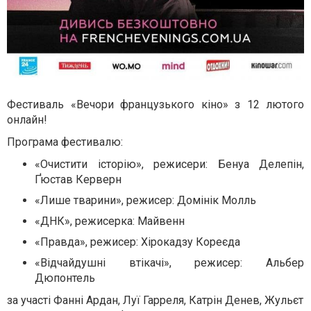
Фестиваль «Вечори французького кіно» з 12 лютого
онлайн!
Програма фестивалю:
«Очистити історію», режисери: Бенуа Делепін,
Ґюстав Керверн
«Лише тварини», режисер: Домінік Молль
«ДНК», режисерка: Майвенн
«Правда», режисер: Хірокадзу Кореєда
«Відчайдушні втікачі», режисер: Альбер
Дюпонтель
за участі Фанні Ардан, Луї Гарреля, Катрін Денев, Жульєт