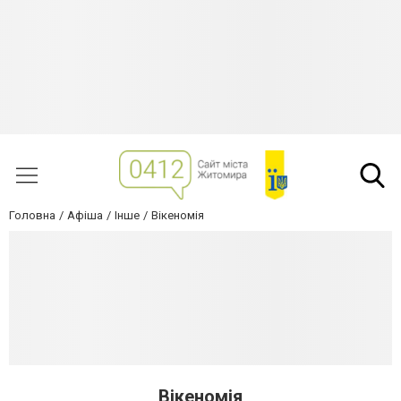
Головна
Афіша
Інше
Вікеномія
Вікеномія