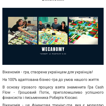
Вікеномія - гра, створена українцем для українців!
На 100% адаптована бізнес-гра до умов нашого життя.
В основу ігрового процесу взята знаменита Гра Cash
Flow - Грошовий Потік, приголомшливо успішного
фінансиста і письменника Роберта Кіосакі.
Вікеномія - це фінансова тренінг-гра, яка є моделлю