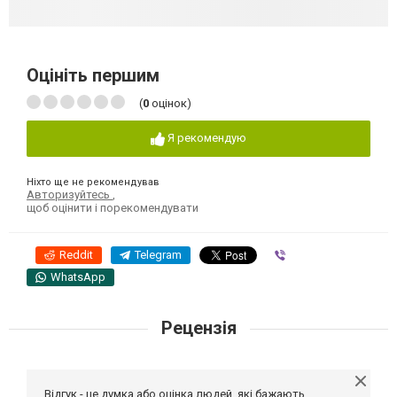
Оцініть першим
(
0
оцінок)
Я рекомендую
Ніхто ще не рекомендував
Авторизуйтесь
,
щоб оцінити і порекомендувати
Reddit
Telegram
Viber
WhatsApp
Рецензія
Відгук - це думка або оцінка людей, які бажають