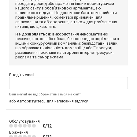
передати досвід або враження іншим користувачам
нашого сайту з обов'язковою аргументацією
залишеного відгука. Це допоможе багатьом прийняти
правильне рішення. Коментарі призначені для
спілкування та обговорення, а також для роз'яснення
питань, що цікавлять.
Не дозволяється:
використання ненормативної
лексики, погроз або образ; безпосереднє порівняння з
іншими конкуруючими компаніями; безпідставні заяви,
що ображають діяльність компанії і / або її послуги;
розміщення посилань на сторонні інтернет-ресурси;
реклама та самореклама.
Введіть email:
Ваш e-mail не відображатиметься на сайті
або
Авторизуйтесь
для написання відгуку
Обслуговування
0/12
Враження
0/12