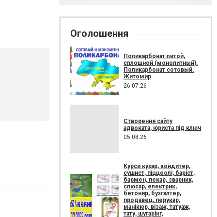
Оголошення
Поликарбонат литой,
сплошной (монолитный).
Поликарбонат сотовый.
Житомир
26.07.26
Створення сайту
адвоката, юриста під ключ
05.08.26
Курси кухар, кондитер,
сушист, піццеолі, баріст,
бармен, пекар, зварник,
слюсар, електрик,
бетоняр, бухгалтер,
продавец, перукар,
манікюр, візаж, татуаж,
тату, шугарінг,