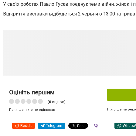
У своїх роботах Павло Гусєв поєднує теми війни, жінок і п
Відкриття виставки відбудеться 2 червня о 13:00 та трива
Оцініть першим
(
0
оцінок)
Ніхто ще не рек
Поки ще ніхто не оцінював
Reddit
Telegram
Viber
Whats