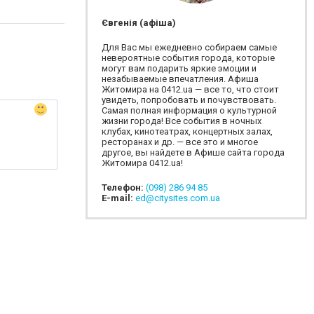
Євгенія (афіша)
Для Вас мы ежедневно собираем самые
невероятные события города, которые
могут вам подарить яркие эмоции и
незабываемые впечатления. Афиша
Житомира на 0412.ua — все то, что стоит
увидеть, попробовать и почувствовать.
Самая полная информация о культурной
жизни города! Все события в ночных
клубах, кинотеатрах, концертных залах,
ресторанах и др. — все это и многое
другое, вы найдете в Афише сайта города
Житомира 0412.ua!
Телефон:
(098) 286 94 85
E-mail:
ed@citysites.com.ua