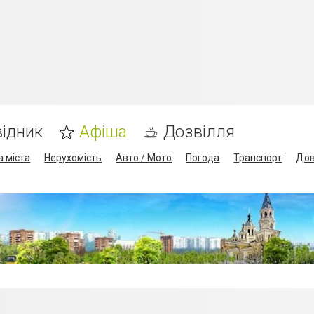
ідник
Афіша
Дозвілля
а міста
Нерухомість
Авто / Мото
Погода
Транспорт
Дов