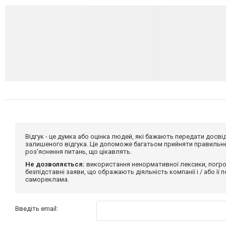
Відгук - це думка або оцінка людей, які бажають передати дос
залишеного відгука. Це допоможе багатьом прийняти правильне 
роз'яснення питань, що цікавлять.
Не дозволяється:
використання ненормативної лексики, погро
безпідставні заяви, що ображають діяльність компанії і / або її
самореклама.
Введіть email: