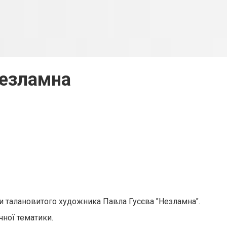
езламна
ки талановитого художника Павла Гусєва "Незламна".
чної тематики.