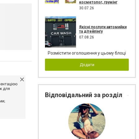
косметолог, грумінг
30.07.26
Якісні послуги автомийки
та дітейлінгу
07.08.26
Розмістити оголошення у цьому блоці
Додати
ментацією
ж для
Відповідальний за розділ
ми;