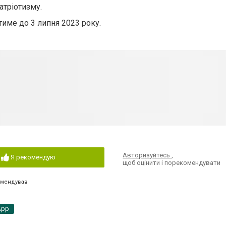
атріотизму.
тиме до 3 липня 2023 року.
Авторизуйтесь
,
Я рекомендую
щоб оцінити і порекомендувати
омендував
App