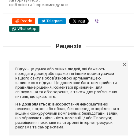
Авторизуйтесь
,
щоб оцінити і порекомендувати
Reddit
Telegram
Viber
WhatsApp
Рецензія
Відгук - це думка або оцінка людей, які бажають
передати досвід або враження іншим користувачам
нашого сайту з обов'язковою аргументацією
залишеного відгука. Це допоможе багатьом прийняти
правильне рішення. Коментарі призначені для
спілкування та обговорення, а також для роз'яснення
питань, що цікавлять.
Не дозволяється:
використання ненормативної
лексики, погроз або образ; безпосереднє порівняння з
іншими конкуруючими компаніями; безпідставні заяви,
що ображають діяльність компанії і / або її послуги;
розміщення посилань на сторонні інтернет-ресурси;
реклама та самореклама.