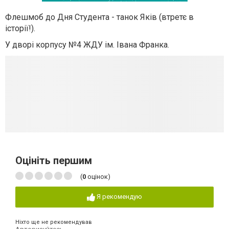
Флешмоб до Дня Студента - танок Яків (втретє в
історії!).
У дворі корпусу №4 ЖДУ ім. Івана Франка.
Оцініть першим
(
0
оцінок)
Я рекомендую
Ніхто ще не рекомендував