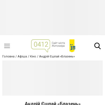
Головна
Афіша
Кіно
Андрій Єшпай «Блазень»
Андрій Єшпай «Блазень»