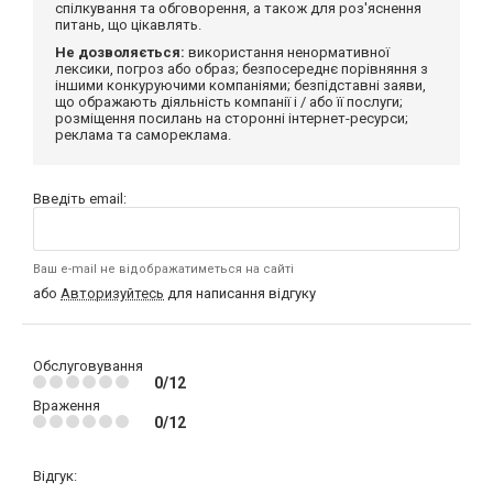
спілкування та обговорення, а також для роз'яснення
питань, що цікавлять.
Не дозволяється:
використання ненормативної
лексики, погроз або образ; безпосереднє порівняння з
іншими конкуруючими компаніями; безпідставні заяви,
що ображають діяльність компанії і / або її послуги;
розміщення посилань на сторонні інтернет-ресурси;
реклама та самореклама.
Введіть email:
Ваш e-mail не відображатиметься на сайті
або
Авторизуйтесь
для написання відгуку
Обслуговування
0/12
Враження
0/12
Відгук: