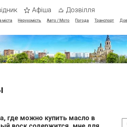
ідник
Афіша
Дозвілля
а міста
Нерухомість
Авто / Мото
Погода
Транспорт
Дов
ы
, где можно купить масло в
дый воск содержится, мне для