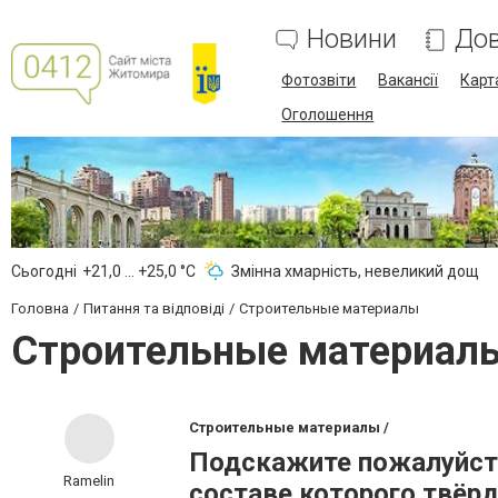
Новини
Дов
Фотозвіти
Вакансії
Карт
Оголошення
Сьогодні
+21,0 ... +25,0 °С
Змінна хмарність, невеликий дощ
Головна
Питання та відповіді
Строительные материалы
Строительные материал
Строительные материалы /
Подскажите пожалуйста
Ramelin
составе которого твёр