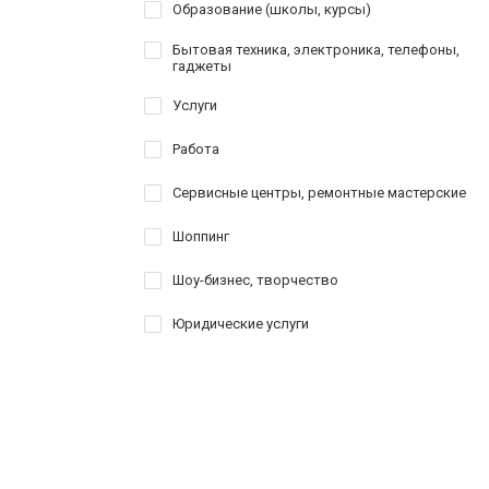
Образование (школы, курсы)
Бытовая техника, электроника, телефоны,
гаджеты
Услуги
Работа
Сервисные центры, ремонтные мастерские
Шоппинг
Шоу-бизнес, творчество
Юридические услуги