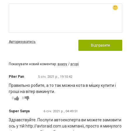
Авторизуватись
Відправити
Показувати новий коментар:
внизу
/
вгорі
Piter Pan
5 січ. 2021 р., 19:10:42
Правильно робите, а то так можна кота в мішку купити і
гроші на вітер викинути.
0
0
Super Sanya
6 січ. 2021 р., 04:49:51
Здравствуйте. Послуги автоексперта ви можете замовити
ось у тій http://avtoraid.com.ua компанії, просто я минулого