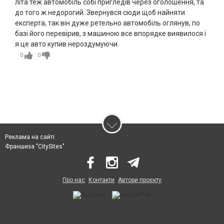
літа теж автомобіль собі пригледів через оголошення, та
до того ж недорогий. Звернувся сюди щоб найняти
експерта, так він дуже ретельно автомобіль оглянув, по
базі його перевірив, з машиною все впорядке виявилося і
я це авто купив нероздумуючи.
0
0
Реклама на сайті
Франшиза "CitySites"
Про нас
Контакти
Автори проєкту