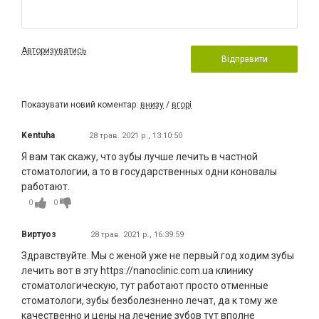
Авторизуватись
Відправити
Показувати новий коментар:
внизу
/
вгорі
Kentuha
28 трав. 2021 р., 13:10:50
Я вам так скажу, что зубы лучше лечить в частной
стоматологии, а то в государственных одни коновалы
работают.
0
0
Виртуоз
28 трав. 2021 р., 16:39:59
Здравствуйте. Мы с женой уже не первый год ходим зубы
лечить вот в эту https://nanoclinic.com.ua клинику
стоматологическую, тут работают просто отменные
стоматологи, зубы безболезненно лечат, да к тому же
качественно и цены на лечение зубов тут вполне