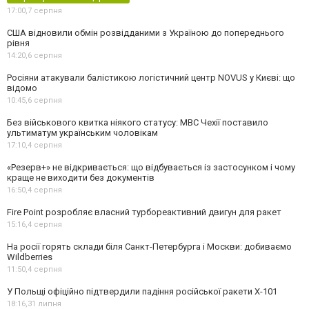
17:00,
7 серпня
США відновили обмін розвідданими з Україною до попереднього
рівня
14:20,
6 серпня
Росіяни атакували балістикою логістичний центр NOVUS у Києві: що
відомо
10:45,
6 серпня
Без військового квитка ніякого статусу: МВС Чехії поставило
ультиматум українським чоловікам
17:10,
4 серпня
«Резерв+» не відкривається: що відбувається із застосунком і чому
краще не виходити без документів
16:50,
4 серпня
Fire Point розробляє власний турбореактивний двигун для ракет
15:16,
4 серпня
На росії горять склади біля Санкт-Петербурга і Москви: добиваємо
Wildberries
11:50,
4 серпня
У Польщі офіційно підтвердили падіння російської ракети Х-101
18:16,
31 липня