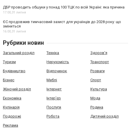
ДБР проводить обшуки у понад 100 ТЦК по всій Україні: яка причина
17:00,
31 липня
ЄС продовжив тимчасовий захист для українців до 2028 року: що
зміниться
16:00,
31 липня
Рубрики новин
Загальний розділ
Техніка
Здоров'я
Туризм
Нерухомість
Транспорт
Будівництво
Відпочинок
Розваги
Бізнес
Меблі
Спорт
Жіночий розділ
Інтернет
Культура
Економіка
Інтер'єр
Мода
Кулінарія
Послуги
Родина
Подорожі
Робота
Дитячий розділ
Реклама