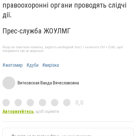
правоохоронні органи проводять слідчі
дії.
Прес-служба ЖОУЛМГ
Якщо ви помітили помилку, виділіть необхідний текст і натисніть Ctrl + Enter, щоб
повідомити про це редакцію
#житомир
#дуби
#вирізка
Витковская Ванда Вячеславовна
0,0
Авторизуйтесь
, щоб оцінити