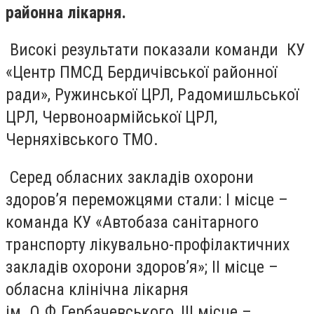
районна лікарня.
Високі результати показали команди КУ
«Центр ПМСД Бердичівської районної
ради», Ружинської ЦРЛ, Радомишльської
ЦРЛ, Червоноармійської ЦРЛ,
Черняхівського ТМО.
Серед обласних закладів охорони
здоров’я переможцями стали: І місце –
команда КУ «Автобаза санітарного
транспорту лікувально-профілактичних
закладів охорони здоров’я»; ІІ місце –
обласна клінічна лікарня
ім. О.Ф.Гербачевського, ІІІ місце –