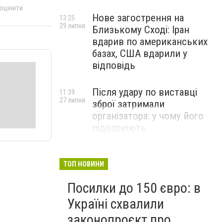
 оцінити
Нове загострення на
13:25
29 липня
Близькому Сході: Іран
вдарив по американських
базах, США вдарили у
відповідь
Після удару по виставці
11:39
27 липня
зброї затримали
організатора: у чому його
підозрюють
ТОП НОВИНИ
Посилки до 150 євро: в
Україні схвалили
законопроєкт про