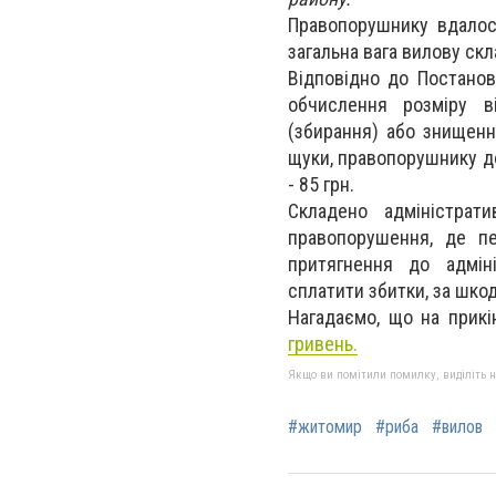
Правопорушнику вдалося
загальна вага вилову скла
Відповідно до Постано
обчислення розміру в
(збирання) або знищенн
щуки, правопорушнику дов
- 85 грн.
Складено адміністрати
правопорушення, де п
притягнення до адміні
сплатити збитки, за шкоду
Нагадаємо, що на прикі
гривень.
Якщо ви помітили помилку, виділіть нео
#житомир
#риба
#вилов