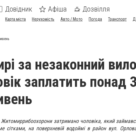
Довідник
Афіша
Дозвілля
Карта міста
Нерухомість
Авто / Мото
Погода
Транспорт
Д
ривень
рі за незаконний вил
овік заплатить понад 
ривень
и Житомиррибоохорони затримано чоловіка, який займав
е сітками, на поверхневій водоймі в район вул. Орлов