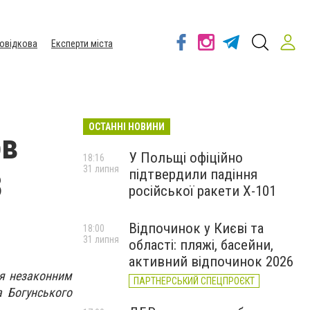
овідкова
Експерти міста
ОСТАННІ НОВИНИ
ов
У Польщі офіційно
18:16
31 липня
підтвердили падіння
3
російської ракети Х-101
Відпочинок у Києві та
18:00
31 липня
області: пляжі, басейни,
активний відпочинок 2026
ся незаконним
ПАРТНЕРСЬКИЙ СПЕЦПРОЄКТ
а Богунського