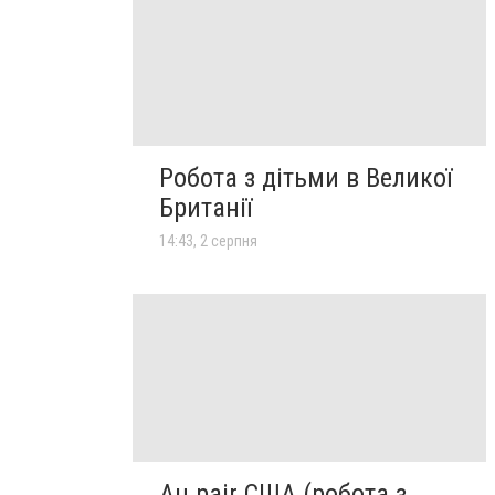
Робота з дітьми в Великої
Британії
14:43, 2 серпня
Au pair США (робота з