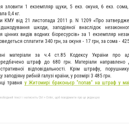
 зловити 1 екземпляр щуки, 5 екз. окуня, 6 екз. сома, 6
ла 0,4 кг.
ви КМУ від 21 листопада 2011 р. N 1209 «Про затвердж
ідшкодування шкоди, заподіяної внаслідок незаконно
я цінних видів водних біоресурсів» за 1 екземпляр неза
едеться сплатити 340 грн, за окуня - 17 грн, за сома - 425 
вні матеріали за ч.4 ст.85 Кодексу України про адм
ередбачено штраф до 680 грн. Матеріали направлено 
стративної відповідальності. Крім штрафу, порушник
 заподіяну рибній галузі країни, у розмірі 3 485 грн.
нці травня
у Житомирі браконьєр "попав" на штраф у м
бхідний текст і натисніть Ctrl + Enter, щоб повідомити про це редакцію