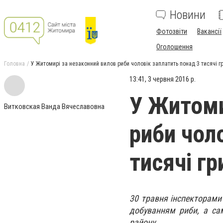
Новини
Фотозвіти
Вакансії
Оголошення
Головна
У Житомирі за незаконний вилов риби чоловік заплатить понад 3 тисячі г
13:41, 3 червня 2016 р.
У Житоми
Витковская Ванда Вячеславовна
риби чол
тисячі г
30 травня інспекторам
добуванням риби, а сам
району.