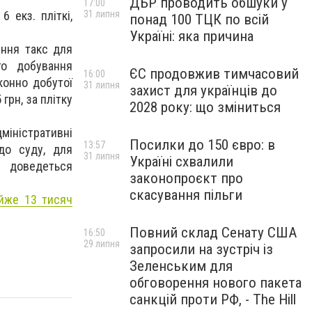
ДБР проводить обшуки у
17:00
 екз. пліткі,
31 липня
понад 100 ТЦК по всій
Україні: яка причина
ення такс для
го добування
ЄС продовжив тимчасовий
16:00
конно добутої
31 липня
захист для українців до
грн, за плітку
2028 року: що зміниться
іністративні
Посилки до 150 євро: в
13:57
до суду, для
31 липня
Україні схвалили
у доведеться
законопроєкт про
скасування пільги
айже 13 тисяч
Повний склад Сенату США
16:50
29 липня
запросили на зустріч із
Зеленським для
обговорення нового пакета
санкцій проти РФ, - The Hill