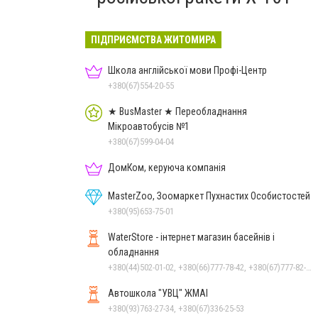
ПІДПРИЄМСТВА ЖИТОМИРА
Школа англійської мови Профі-Центр
+380(67)554-20-55
★ BusMaster ★ Переобладнання
Мікроавтобусів №1
+380(67)599-04-04
ДомКом, керуюча компанія
MasterZoo, Зоомаркет Пухнастих Особистостей
+380(95)653-75-01
WaterStore - інтернет магазин басейнів і
обладнання
+380(44)502-01-02, +380(66)777-78-42, +380(67)777-82-19, +380(67)890-80-80, +380(73)890-80-80, +380(44)502-01-03
Автошкола "УВЦ" ЖМАІ
+380(93)763-27-34, +380(67)336-25-53