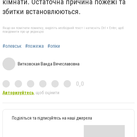
кімнати. Остаточна причина пожежі та
збитки встановлюються.
Якщо ви помітили помилку, виділіть необхідний текст і натисніть Ctrl + Enter, щоб
повідомити про це редакцію
#олевськ
#пожежа
#опіки
Витковская Ванда Вячеславовна
0,0
Авторизуйтесь
, щоб оцінити
Поділіться та підписуйтесь на наші джерела