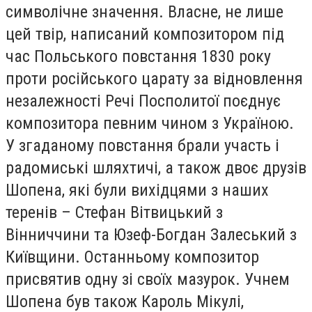
символічне значення. Власне, не лише
цей твір, написаний композитором під
час Польського повстання 1830 року
проти російського царату за відновлення
незалежності Речі Посполитої поєднує
композитора певним чином з Україною.
У згаданому повстання брали участь і
радомиські шляхтичі, а також двоє друзів
Шопена, які були вихідцями з наших
теренів – Стефан Вітвицький з
Вінниччини та Юзеф-Богдан Залеський з
Київщини. Останньому композитор
присвятив одну зі своїх мазурок. Учнем
Шопена був також Кароль Мікулі,