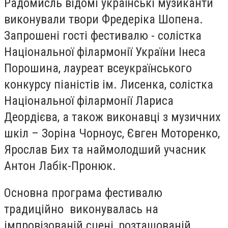
Радомисль відомі українські музиканти
виконували твори Фредеріка Шопена.
Запрошені гості фестивалю - солістка
Національної філармонії України Інеса
Порошина, лауреат всеукраїнського
конкурсу піаністів ім. Лисенка, солістка
Національної філармонії Лариса
Деордієва, а також виконавці з музичних
шкіл – Зоріна Чорноус, Євген Моторенко,
Ярослав Бих та наймолодший учасник
Антон Лабік-Пронюк.
Основна програма фестивалю
традиційно виконувалась на
імпровізованій сцені, розташованій