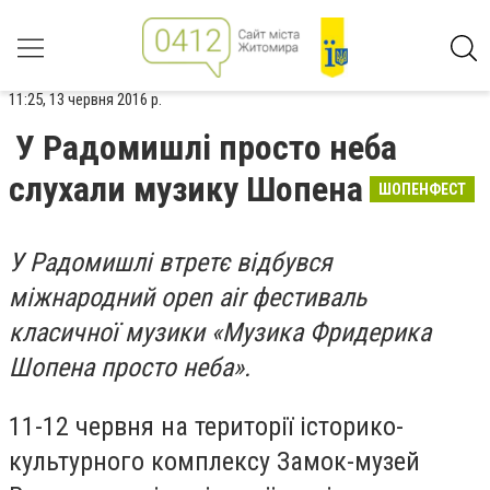
11:25, 13 червня 2016 р.
У Радомишлі просто неба
слухали музику Шопена
ШОПЕНФЕСТ
У Радомишлі в
третє
відбувся
міжнародний open air фестиваль
класичної музики «Музика Фридерика
Шопена п
росто
неб
а
»
.
11-12 червня на території історико-
культурного комплексу Замок-музей