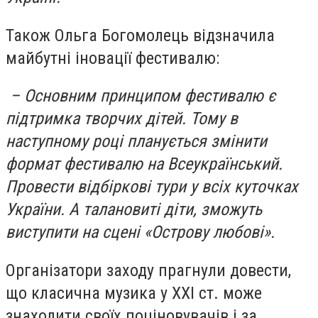
Також Ольга Богомолець відзначила
майбутні іновації фестивалю:
– Основним принципом фестивалю є
підтримка творчих дітей. Тому в
наступному році планується змінити
формат фестивалю на Всеукраїнський.
Провести відбіркові тури у всіх куточках
України. А талановиті діти, зможуть
виступити на сцені «Острову любові».
Організатори заходу прагнули довести,
що класична музика у XXI ст. може
знаходити своїх поціновувачів і за