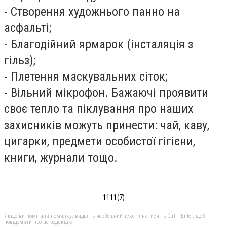
- Створення художнього панно на
асфальті;
- Благодійний ярмарок (інсталяція з
гільз);
- Плетення маскувальних сіток;
- Вільний мікрофон. Бажаючі проявити
своє тепло та піклування про наших
захисників можуть принести: чай, каву,
цигарки, предмети особистої гігієни,
книги, журнали тощо.
1111(7)
Якщо ви помітили помилку, виділіть необхідний текст і натисніть Ctrl + Enter, щоб
повідомити про це редакцію