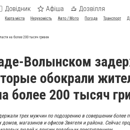
Довідник
Афіша
Дозвілля
Карта міста
Нерухомість
Авто / Мото
Погода
Транспорт
Д
асти на более 200 тысяч гривен
раде-Волынском заде
оторые обокрали жите
на более 200 тысяч гр
держали трех мужчин по подозрению в совершении более п
х домов, магазинов и офисов Звягеля и района. Сейчас пр
молодых людей к другим подобным преступлениям.