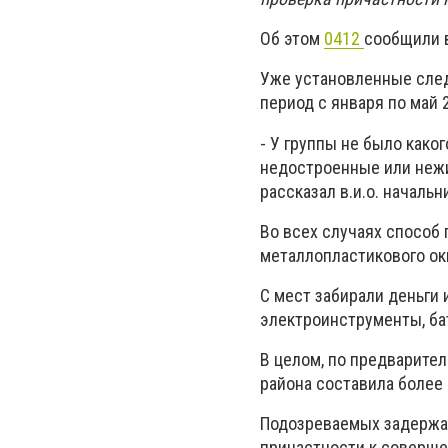
Об этом
0412
сообщили 
Уже установленные сле
период с января по май 2
- У группы не было како
недостроенные или нежи
рассказал в.и.о. началь
Во всех случаях способ
металлопластикового окн
С мест забирали деньги 
электроинструменты, ба
В целом, по предварите
района составила более 
Подозреваемых задержал
причастности к соверше