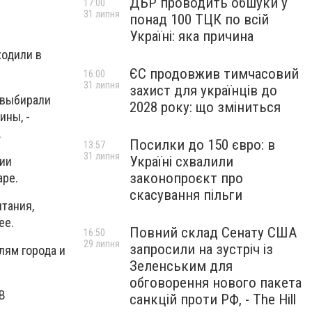
ДБР проводить обшуки у
17:00
31 липня
понад 100 ТЦК по всій
Україні: яка причина
одили в
ЄС продовжив тимчасовий
16:00
31 липня
захист для українців до
 выбирали
2028 року: що зміниться
ины, -
.
Посилки до 150 євро: в
13:57
31 липня
Україні схвалили
ции
законопроєкт про
аре.
скасування пільги
итания,
ее.
Повний склад Сенату США
16:50
29 липня
запросили на зустріч із
лям города и
Зеленським для
обговорення нового пакета
В
санкцій проти РФ, - The Hill