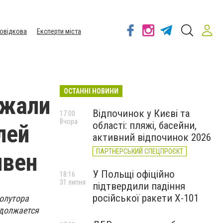
овідкова
Експерти міста
ОСТАННІ НОВИНИ
ржали
Відпочинок у Києві та
17:00
Вчора
області: пляжі, басейни,
лей
активний відпочинок 2026
ПАРТНЕРСЬКИЙ СПЕЦПРОЄКТ
ивен
У Польщі офіційно
18:16
31 липня
підтвердили падіння
російської ракети Х-101
олутора
одолжается