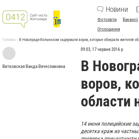
Новини
Фотозвіти
Вакансії
Оголошення
Головна
В Новограде-Волынском задержали воров, которые обокрали жителей обл
09:03, 17 червня 2016 р.
В Новог
Витковская Ванда Вячеславовна
воров, к
области 
14 июня полицейские за
десятка краж из частны
проверка причастности 