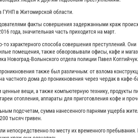
в ГУНП в Житомирской области.
дователями факты совершения задержанными краж происх
016 года, значительная часть приходится на март.
го-то характерного способа совершения преступлений. Они
лые помещения, также обворовывали офисы, кафе и магаз
ника Новоград-Волынского отдела полиции Павел Коптийчук
 проникновения также был различным: от взлома конструк
а частного дома до проникновения через чердак в кафе-б
и ценные вещи, а также компьютерную технику, продукты п
тареи отопления, аппараты для приготовления кофе и проч
льным подсчетам, сумма нанесенного парнями ущерба жите
200 тысяч гривен.
и непосредственно по месту их временного пребывания. 
нию краж они сознались.