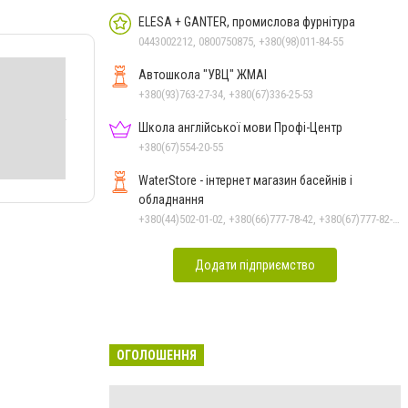
ELESA + GANTER, промислова фурнітура
0443002212, 0800750875, +380(98)011-84-55
Автошкола "УВЦ" ЖМАІ
+380(93)763-27-34, +380(67)336-25-53
Школа англійської мови Профі-Центр
+380(67)554-20-55
WaterStore - інтернет магазин басейнів і
обладнання
+380(44)502-01-02, +380(66)777-78-42, +380(67)777-82-19, +380(67)890-80-80, +380(73)890-80-80, +380(44)502-01-03
Додати підприємство
ОГОЛОШЕННЯ