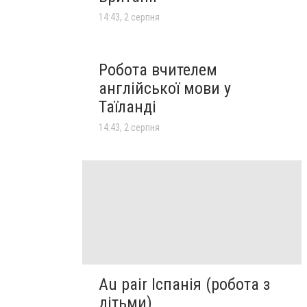
14:43, 2 серпня
Робота вчителем
англійської мови у
Таїланді
14:43, 2 серпня
Au pair Іспанія (робота з
дітьми)