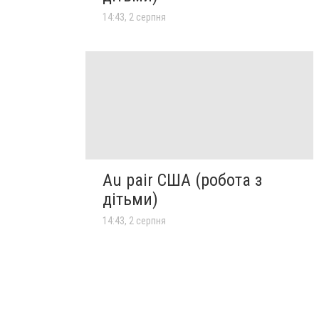
14:43, 2 серпня
Au pair США (робота з
дітьми)
14:43, 2 серпня