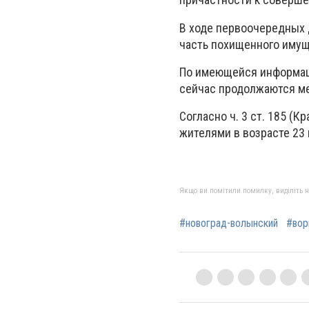
В ходе первоочередных 
часть похищенного имущ
По имеющейся информац
сейчас продолжаются ме
Согласно ч. 3 ст. 185 (
жителями в возрасте 23 
Якщо ви помітили помилку, виділіть нео
#новоград-волынский
#во