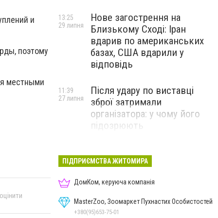
Нове загострення на
13:25
уплений и
29 липня
Близькому Сході: Іран
вдарив по американських
рды, поэтому
базах, США вдарили у
відповідь
тся местными
Після удару по виставці
11:39
27 липня
зброї затримали
організатора: у чому його
підозрюють
ПІДПРИЄМСТВА ЖИТОМИРА
ДомКом, керуюча компанія
 оцінити
MasterZoo, Зоомаркет Пухнастих Особистостей
+380(95)653-75-01