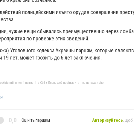
действий полицейскими изъято орудие совершения прест
ества.
ии, чужие вещи сбывались преимущественно через ломба
роприятия по проверке этих сведений.
Кража) Уголовного кодекса Украины парням, которые являю
и 19 лет, может грозить до 6 лет заключения.
бхідний текст і натисніть Ctrl + Enter, щоб повідомити про це редакцію
ры
0,0
Оцініть першим
Авторизуйтесь
, щоб