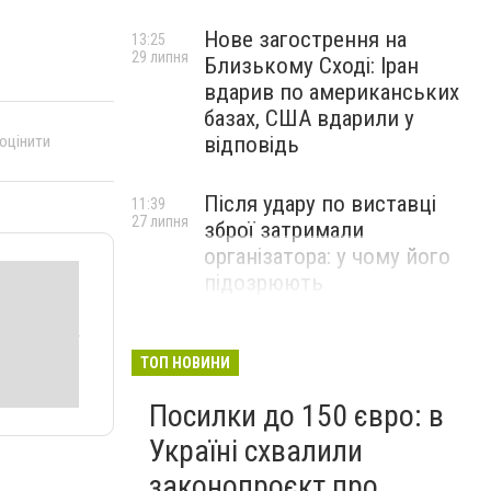
Нове загострення на
13:25
29 липня
Близькому Сході: Іран
вдарив по американських
базах, США вдарили у
 оцінити
відповідь
Після удару по виставці
11:39
27 липня
зброї затримали
організатора: у чому його
підозрюють
ТОП НОВИНИ
Посилки до 150 євро: в
Україні схвалили
законопроєкт про