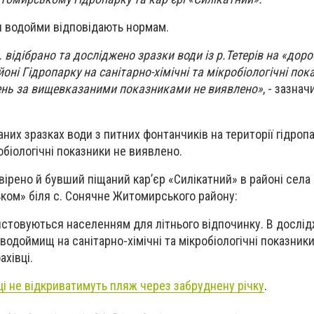
и водойми відповідають нормам.
 відібрано та досліджено зразки води із р.Тетерів на «дор
ні Гідропарку на санітарно-хімічні та мікробіологічні пок
лень за вищевказаними показниками не виявлено»
, - зазнач
аних зразках води з питних фонтанчиків на території гідроп
робіологічні показники не виявлено.
вірено й бувший піщаний кар’єр «Силікатний» в районі села
ком» біля с. Сонячне Житомирського району:
истовуються населенням для літнього відпочинку. В дослі
 водоймищ на санітарно-хімічні та мікробіологічні показник
ахівці.
ці не відкриватимуть пляж через забруднену річку
.