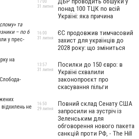
ДБР проводить обшуки у
17:00
31 липня
понад 100 ТЦК по всій
Україні: яка причина
ослому» та
азники – по 6
ЄС продовжив тимчасовий
16:00
31 липня
или у прес-
захист для українців до
2028 року: що зміниться
арку на
Посилки до 150 євро: в
13:57
31 липня
Україні схвалили
законопроєкт про
 Слобода-
скасування пільги
джених
Повний склад Сенату США
16:50
и відхилень не
29 липня
запросили на зустріч із
Зеленським для
обговорення нового пакета
санкцій проти РФ, - The Hill