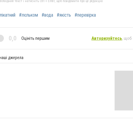
бхідний текст і натисніть Ctrl + Enter, щоб повідомити про це редакцію
лікатний
#лєльком
#вода
#якість
#перевірка
0,0
Оцініть першим
Авторизуйтесь
, щоб
 наші джерела