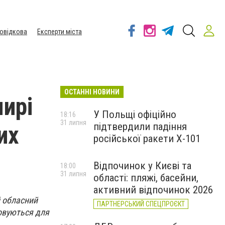
овідкова
Експерти міста
ОСТАННІ НОВИНИ
ирі
У Польщі офіційно
18:16
31 липня
підтвердили падіння
их
російської ракети Х-101
Відпочинок у Києві та
18:00
31 липня
області: пляжі, басейни,
активний відпочинок 2026
 обласний
ПАРТНЕРСЬКИЙ СПЕЦПРОЄКТ
товуються для