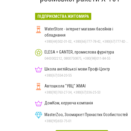
ПІДПРИЄМСТВА ЖИТОМИРА
WaterStore - інтернет магазин басейнів і
обладнання
+380(44)502-01-02, +380(66)777-78-42, +380(67)777-82-19, +380(67)890-80-80, +380(73)890-80-80, +380(44)502-01-03
ELESA + GANTER, промислова фурнітура
0443002212, 0800750875, +380(98)011-84-55
Школа англійської мови Профі-Центр
+380(67)554-20-55
Автошкола "УВЦ" ЖМАІ
+380(93)763-27-34, +380(67)336-25-53
ДомКом, керуюча компанія
MasterZoo, Зоомаркет Пухнастих Особистостей
+380(95)653-75-01