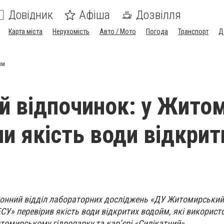
Довідник
Афіша
Дозвілля
Карта міста
Нерухомість
Авто / Мото
Погода
Транспорт
Д
йм
й відпочинок: у Житом
ли якість води відкрит
онний відділ лабораторних досліджень «ДУ Житомирський
У» перевірив якість води відкритих водойм, які викорис
итомирському гідропарку та кар’єрі «Силікатний».