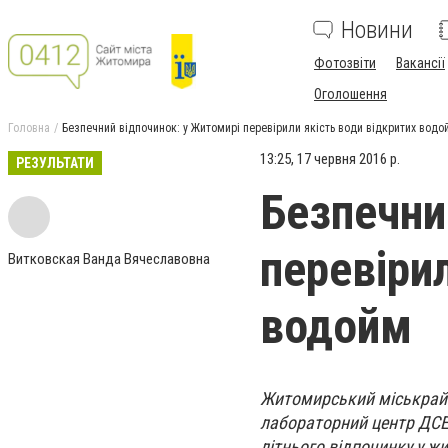
Новини
Фотозвіти
Вакансії
Оголошення
Головна
Безпечний відпочинок: у Житомирі перевірили якість води відкритих водо
13:25, 17 червня 2016 р.
РЕЗУЛЬТАТИ
Безпечни
перевіри
Витковская Ванда Вячеславовна
водойм
Житомирський міськрай
лабораторний центр ДСЕС
літнього відпочинку у ж