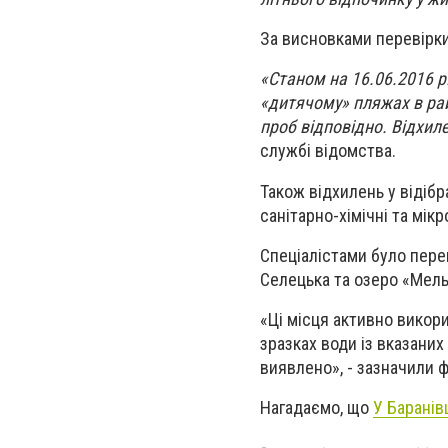
За висновками перевірк
«Станом на 16.06.2016 р.
«дитячому» пляжах в райо
проб відповідно. Відхи
службі відомства.
Також відхилень у відібр
санітарно-хімічні та мік
Спеціалістами було пере
Селецька та озеро «Мель
«Ці місця активно викор
зразках води із вказаних
виявлено», - зазначили ф
Нагадаємо, що
У Баранів