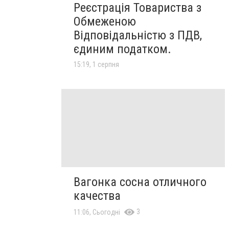
Реєстрація Товариства з
Обмеженою
Відповідальністю з ПДВ,
єдиним податком.
15:19, 1 серпня
Вагонка сосна отличного
качества
3
11:06, Сьогодні