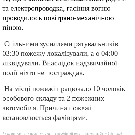
та електропроводка, гасіння вогню
проводилось повітряно-механічною
піною.
Спільними зусиллями рятувальників
03:30 пожежу локалізували, а о 04:00
ліквідували. Внаслідок надзвичайної
події ніхто не постраждав.
На місц
і
пожежі працювало 10 чоловік
особового складу та 2 пожежних
автомобіля. Причина пожежі
встановлюється фахівцями.
Якщо ви помітили помилку, виділіть необхідний текст і натисніть Ctrl + Enter, щоб