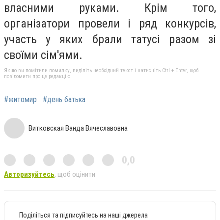
власними руками. Крім того,
організатори провели і ряд конкурсів,
участь у яких брали татусі разом зі
своїми сім'ями.
Якщо ви помітили помилку, виділіть необхідний текст і натисніть Ctrl + Enter, щоб
повідомити про це редакцію
#житомир
#день батька
Витковская Ванда Вячеславовна
0,0
Авторизуйтесь
, щоб оцінити
Поділіться та підписуйтесь на наші джерела