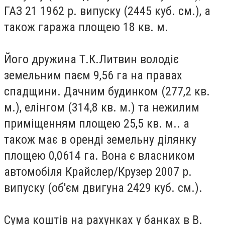
ГАЗ 21 1962 р. випуску (2445 куб. см.), а
також гаража площею 18 кв. м.
Його дружина Т.К.Литвин володіє
земельним паєм 9,56 га на правах
спадщини. Дачним будинком (277,2 кв.
м.), елінгом (314,8 кв. м.) та нежилим
приміщенням площею 25,5 кв. м.. а
також має в оренді земельну ділянку
площею 0,0614 га. Вона є власником
автомобіля Крайслер/Крузер 2007 р.
випуску (об'єм двигуна 2429 куб. см.).
Сума коштів на рахунках у банках в В.