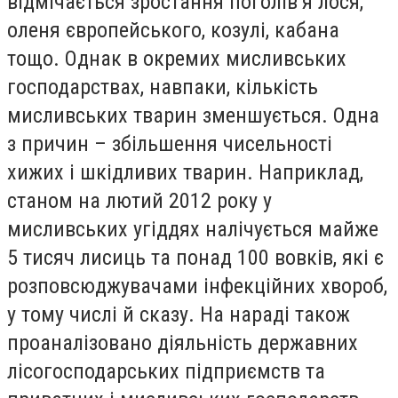
відмічається зростання поголів’я лося,
оленя європейського, козулі, кабана
тощо. Однак в окремих мисливських
господарствах, навпаки, кількість
мисливських тварин зменшується. Одна
з причин – збільшення чисельності
хижих і шкідливих тварин. Наприклад,
станом на лютий 2012 року у
мисливських угіддях налічується майже
5 тисяч лисиць та понад 100 вовків, які є
розповсюджувачами інфекційних хвороб,
у тому числі й сказу. На нараді також
проаналізовано діяльність державних
лісогосподарських підприємств та