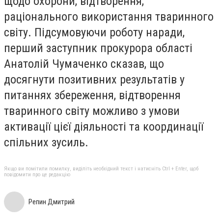
щодо охорони, відтворення,
раціонального використання тваринного
світу. Підсумовуючи роботу наради,
перший заступник прокурора області
Анатолій Чумаченко сказав, що
досягнути позитивних результатів у
питаннях збереження, відтворення
тваринного світу можливо з умови
активації цієї діяльності та координації
спільних зусиль.
Якщо ви помітили помилку, виділіть необхідний текст і натисніть Ctrl + Enter, щоб
повідомити про це редакцію
Репин Дмитрий