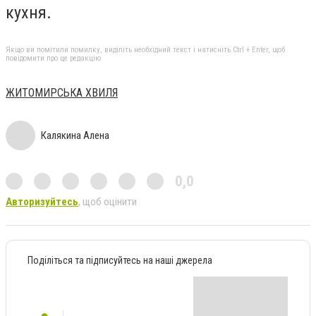
кухня.
Якщо ви помітили помилку, виділіть необхідний текст і натисніть Ctrl + Enter, щоб
повідомити про це редакцію
ЖИТОМИРСЬКА ХВИЛЯ
Калякина Алена
0,0
Авторизуйтесь
, щоб оцінити
Поділіться та підписуйтесь на наші джерела