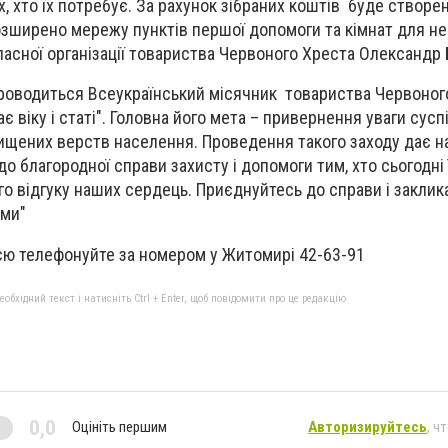
, хто їх потребує. За рахунок зібраних коштів буде створен
 розширено мережу пунктів першої допомоги та кімнат для не
асної організації товариства Червоного Хреста Олександр 
 проводиться Всеукраїнський місячник товариства Червоног
 віку і статі". Головна його мета – привернення уваги сусп
ищених верств населення. Проведення такого заходу дає н
 благородної справи захисту і допомоги тим, хто сьогодні 
го відгуку наших сердець. Приєднуйтесь до справи і заклик
ами"
єю телефонуйте за номером у Житомирі 42-63-91
бхідний текст і натисніть Ctrl + Enter, щоб повідомити про це редакцію
0,0
Оцініть першим
Авторизируйтесь
, ч