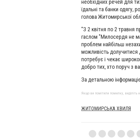
необхідних речей для тих
їдальні та банки одягу,
голова Житомирської обл
"З 2 квітня по 2 травня
гаслом "Милосердя не має
проблем найбільш незах
можливість долучитися до
потребує і чекає широко
добро тих, хто поруч з в
За детальною інформаці
Якщо ви помітили помилку, виділіть нео
ЖИТОМИРСЬКА ХВИЛЯ