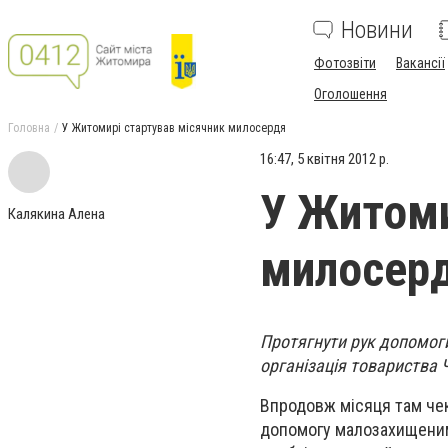
Новини
Фотозвіти
Вакансії
Оголошення
Головна
У Житомирі стартував місячник милосердя
16:47, 5 квітня 2012 р.
У Житоми
Калякина Алена
милосер
Протягнути рук допомоги 
організація товариства 
Впродовж місяця там чек
допомогу малозахищеним 