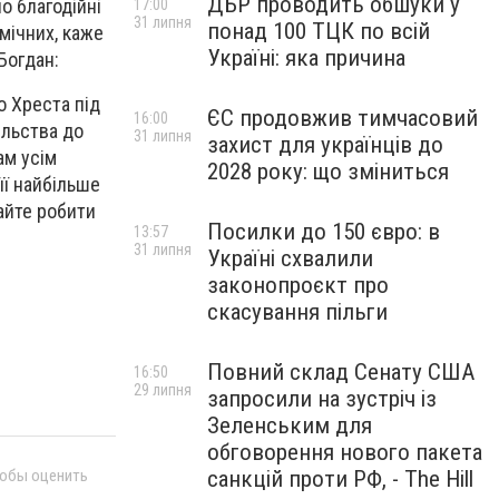
ДБР проводить обшуки у
о благодійні
17:00
31 липня
понад 100 ТЦК по всій
мічних, каже
Україні: яка причина
Богдан:
о Хреста під
ЄС продовжив тимчасовий
16:00
ільства до
31 липня
захист для українців до
ам усім
2028 року: що зміниться
її найбільше
айте робити
Посилки до 150 євро: в
13:57
31 липня
Україні схвалили
законопроєкт про
скасування пільги
Повний склад Сенату США
16:50
29 липня
запросили на зустріч із
Зеленським для
обговорення нового пакета
санкцій проти РФ, - The Hill
тобы оценить