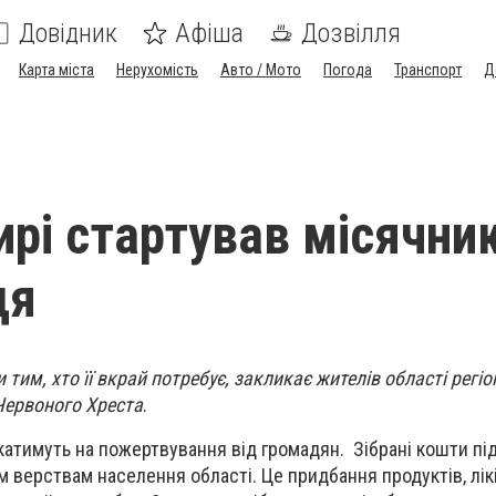
Довідник
Афіша
Дозвілля
Карта міста
Нерухомість
Авто / Мото
Погода
Транспорт
Д
рі стартував місячни
дя
тим, хто її вкрай потребує, закликає жителів області регі
Червоного Хреста
.
атимуть на пожертвування від громадян. Зібрані кошти під
верствам населення області. Це придбання продуктів, лікі