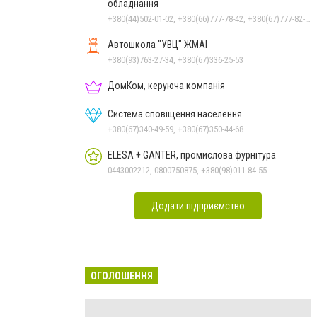
обладнання
+380(44)502-01-02, +380(66)777-78-42, +380(67)777-82-19, +380(67)890-80-80, +380(73)890-80-80, +380(44)502-01-03
Автошкола "УВЦ" ЖМАІ
+380(93)763-27-34, +380(67)336-25-53
ДомКом, керуюча компанія
Система сповіщення населення
+380(67)340-49-59, +380(67)350-44-68
ELESA + GANTER, промислова фурнітура
0443002212, 0800750875, +380(98)011-84-55
Додати підприємство
ОГОЛОШЕННЯ