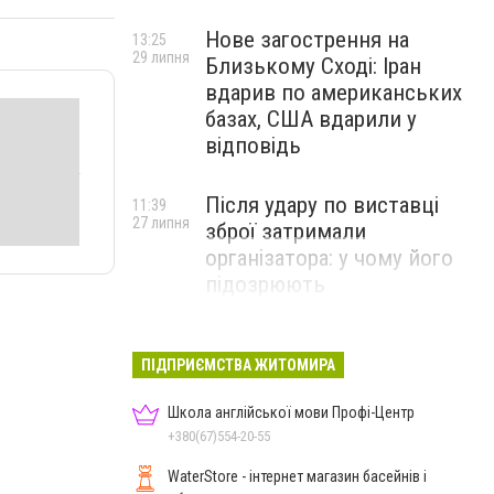
Нове загострення на
13:25
29 липня
Близькому Сході: Іран
вдарив по американських
базах, США вдарили у
відповідь
Після удару по виставці
11:39
27 липня
зброї затримали
організатора: у чому його
підозрюють
ПІДПРИЄМСТВА ЖИТОМИРА
Школа англійської мови Профі-Центр
+380(67)554-20-55
WaterStore - інтернет магазин басейнів і