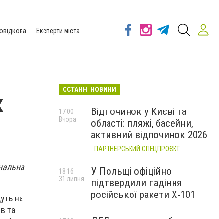
овідкова
Експерти міста
ОСТАННІ НОВИНИ
к
Відпочинок у Києві та
17:00
Вчора
області: пляжі, басейни,
активний відпочинок 2026
ПАРТНЕРСЬКИЙ СПЕЦПРОЄКТ
ональна
У Польщі офіційно
18:16
31 липня
підтвердили падіння
російської ракети Х-101
уть на
в та