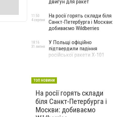
двигун для ракет
На росії горять склади біля
11:50
4 серпня
Санкт-Петербурга і Москви:
добиваємо Wildberries
У Польщі офіційно
18:16
31 липня
підтвердили падіння
російської ракети Х-101
ТОП НОВИНИ
На росії горять склади
біля Санкт-Петербурга і
Москви: добиваємо