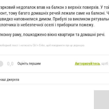
арковий недопалок впав на балкон з верхніх поверхів. У то
онт, тому багато домашніх речей лежали саме на балконі. 
 швидко наповнилися димом. Прибулі за викликом рятуваль
лопчика із небезпечної оселі і приборкати пожежу.
конну раму, пошкоджено вікно квартири та домашні речі.
бхідний текст і натисніть Ctrl + Enter, щоб повідомити про це редакцію
0,0
Оцініть першим
Авторизуйтесь
, щоб
 наші джерела