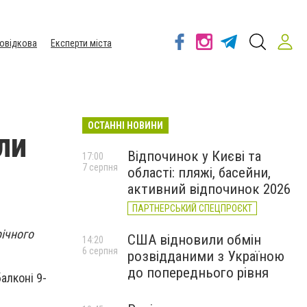
овідкова
Експерти міста
ОСТАННІ НОВИНИ
ли
Відпочинок у Києві та
17:00
7 серпня
області: пляжі, басейни,
активний відпочинок 2026
ПАРТНЕРСЬКИЙ СПЕЦПРОЄКТ
річного
США відновили обмін
14:20
6 серпня
розвідданими з Україною
до попереднього рівня
алконі 9-