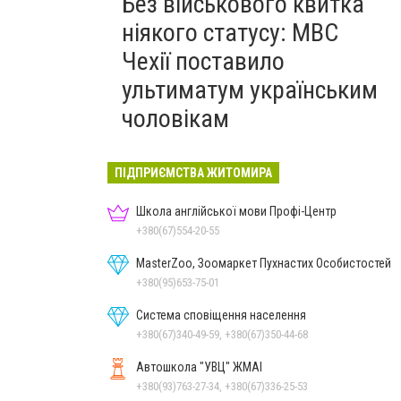
Без військового квитка
ніякого статусу: МВС
Чехії поставило
ультиматум українським
чоловікам
ПІДПРИЄМСТВА ЖИТОМИРА
Школа англійської мови Профі-Центр
+380(67)554-20-55
MasterZoo, Зоомаркет Пухнастих Особистостей
+380(95)653-75-01
Система сповіщення населення
+380(67)340-49-59, +380(67)350-44-68
Автошкола "УВЦ" ЖМАІ
+380(93)763-27-34, +380(67)336-25-53