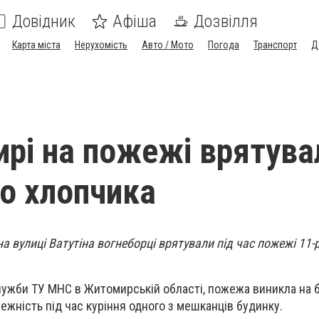
Довідник
Афіша
Дозвілля
Карта міста
Нерухомість
Авто / Мото
Погода
Транспорт
Д
рі на пожежі врятува
го хлопчика
а вулиці Ватутіна вогнеборці врятували під час пожежі 11-
ужби ТУ МНС в Житомирській області, пожежа виникла на б
ежність під час куріння одного з мешканців будинку.