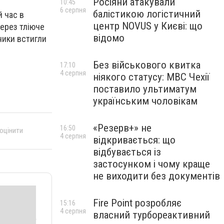
Росіяни атакували
10:45
6 серпня
балістикою логістичний
й час в
центр NOVUS у Києві: що
Через тліюче
відомо
ники встигли
Без військового квитка
17:10
4 серпня
ніякого статусу: МВС Чехії
поставило ультиматум
українським чоловікам
«Резерв+» не
16:50
 оцінити
4 серпня
відкривається: що
відбувається із
застосунком і чому краще
не виходити без документів
Fire Point розробляє
15:16
4 серпня
власний турбореактивний