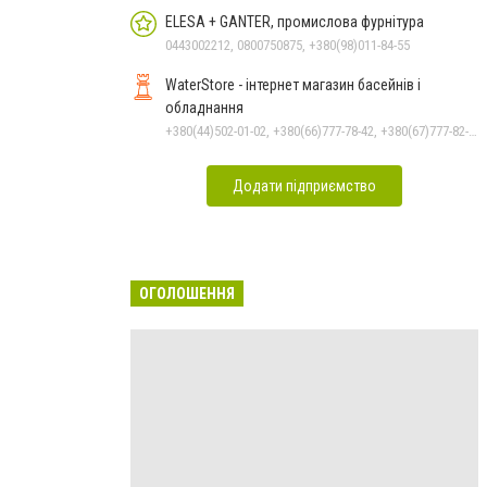
ELESA + GANTER, промислова фурнітура
0443002212, 0800750875, +380(98)011-84-55
WaterStore - інтернет магазин басейнів і
обладнання
+380(44)502-01-02, +380(66)777-78-42, +380(67)777-82-19, +380(67)890-80-80, +380(73)890-80-80, +380(44)502-01-03
Додати підприємство
ОГОЛОШЕННЯ