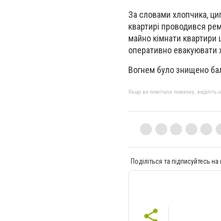
За словами хлопчика, циг
квартирі проводився рем
майно кімнати квартири
оперативно евакуювати х
Вогнем було знищено бал
Якщо ви помітили помилку, виділіть нео
Поділіться та підписуйтесь на