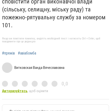
сповістити орган виконавчої влади
(сільську, селищну, міську раду) та
пожежно-рятувальну службу за номером
101.
Якщо ви помітили помилку, виділіть необхідний текст і натисніть Ctrl + Enter, щоб
повідомити про це редакцію
#пряжів
#авіабомба
Витковская Ванда Вячеславовна
0,0
Авторизуйтесь
, щоб оцінити