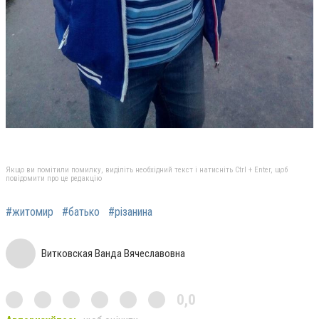
Якщо ви помітили помилку, виділіть необхідний текст і натисніть Ctrl + Enter, щоб
повідомити про це редакцію
#житомир
#батько
#різанина
Витковская Ванда Вячеславовна
0,0