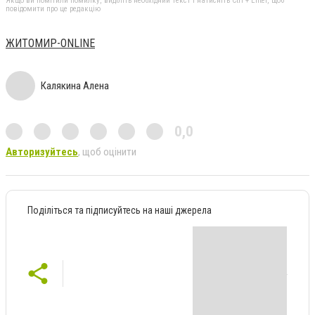
Якщо ви помітили помилку, виділіть необхідний текст і натисніть Ctrl + Enter, щоб
повідомити про це редакцію
ЖИТОМИР-ONLINE
Калякина Алена
0,0
Авторизуйтесь
, щоб оцінити
Поділіться та підписуйтесь на наші джерела