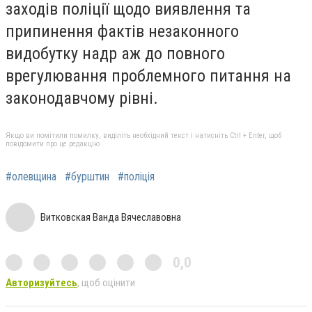
заходів поліції щодо виявлення та
припинення фактів незаконного
видобутку надр аж до повного
врегулювання проблемного питання на
законодавчому рівні.
Якщо ви помітили помилку, виділіть необхідний текст і натисніть Ctrl + Enter, щоб
повідомити про це редакцію
#олевщина
#бурштин
#поліція
Витковская Ванда Вячеславовна
0,0
Авторизуйтесь
, щоб оцінити