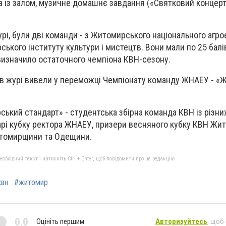
 із залом, музичне домашнє завдання («Святковий концер
рі, були дві команди - з Житомирського національного агро
ького інституту культури і мистецтв. Вони мали по 25 балів
визначило остаточного чемпіона КВН-сезону.
сів журі вивели у переможці Чемпіонату команду ЖНАЕУ - 
ький стандарт» - студентська збірна команда КВН із різни
арі кубку ректора ЖНАЕУ, призери весняного кубку КВН Жи
итомирщини та Одещини.
бхідний текст і натисніть Ctrl + Enter, щоб повідомити про це редакцію
квн
#житомир
0,0
Оцініть першим
Авторизуйтесь
, щоб