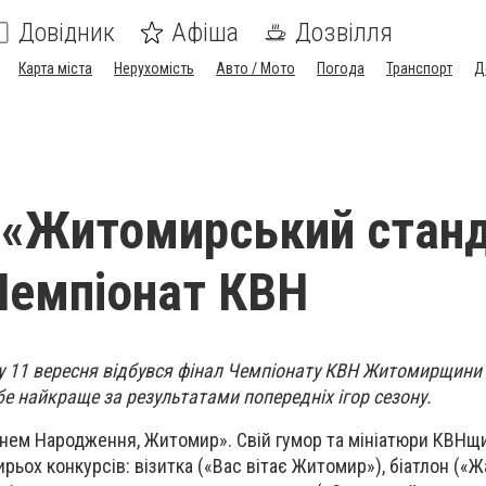
Довідник
Афіша
Дозвілля
Карта міста
Нерухомість
Авто / Мото
Погода
Транспорт
Д
 «Житомирський стан
Чемпіонат КВН
у 11 вересня відбувся фінал Чемпіонату КВН Житомирщини
бе найкраще за результатами попередніх ігор сезону.
 Днем Народження, Житомир». Свій гумор та мініатюри КВНщ
рьох конкурсів: візитка («Вас вітає Житомир»), біатлон («Ж