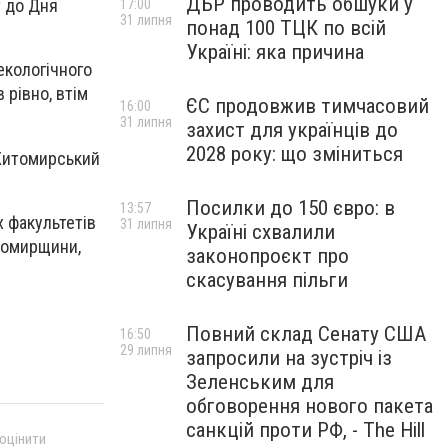
ДБР проводить обшуки у
т до Дня
17:00
31 липня
понад 100 ТЦК по всій
Україні: яка причина
екологічного
 рівно, втім
ЄС продовжив тимчасовий
16:00
31 липня
захист для українців до
2028 року: що зміниться
«Житомирський
Посилки до 150 євро: в
13:57
х факультетів
31 липня
Україні схвалили
томирщини,
законопроєкт про
скасування пільги
Повний склад Сенату США
16:50
29 липня
запросили на зустріч із
Зеленським для
обговорення нового пакета
санкцій проти РФ, - The Hill
 оцінити