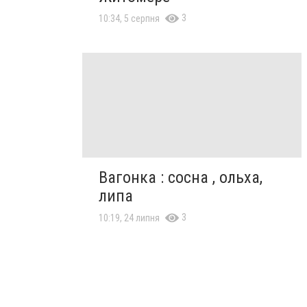
3
10:34, 5 серпня
Вагонка : сосна , ольха,
липа
3
10:19, 24 липня