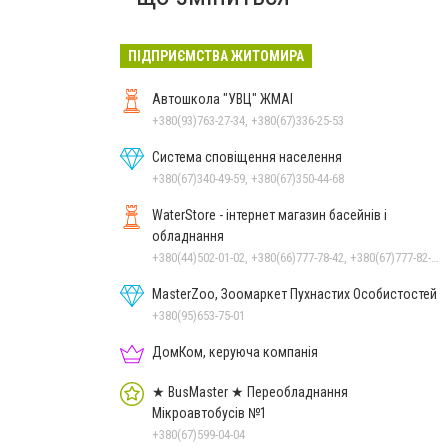
ПІДПРИЄМСТВА ЖИТОМИРА
Автошкола "УВЦ" ЖМАІ
+380(93)763-27-34, +380(67)336-25-53
Система сповіщення населення
+380(67)340-49-59, +380(67)350-44-68
WaterStore - інтернет магазин басейнів і
обладнання
+380(44)502-01-02, +380(66)777-78-42, +380(67)777-82-19, +380(67)890-80-80, +380(73)890-80-80, +380(44)502-01-03
MasterZoo, Зоомаркет Пухнастих Особистостей
+380(95)653-75-01
ДомКом, керуюча компанія
★ BusMaster ★ Переобладнання
Мікроавтобусів №1
+380(67)599-04-04