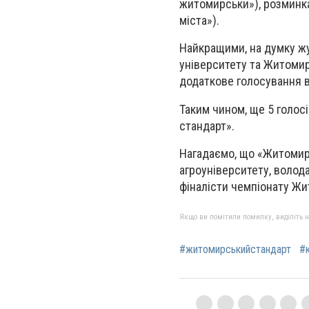
житомирськи»), розминка
міста»).
Найкращими, на думку жу
університету та Житомирс
додаткове голосування 
Таким чином, ще 5 голо
стандарт».
Нагадаємо, що «Житомирс
агроуніверситету, волод
фіналісти чемпіонату Ж
Якщо ви помітили помилку, виділіть нео
#житомирськийстандарт
#