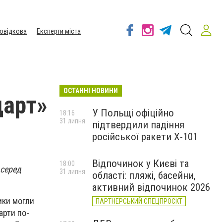
овідкова
Експерти міста
ОСТАННІ НОВИНИ
дарт»
У Польщі офіційно
18:16
31 липня
підтвердили падіння
російської ракети Х-101
Відпочинок у Києві та
18:00
 серед
31 липня
області: пляжі, басейни,
активний відпочинок 2026
ики могли
ПАРТНЕРСЬКИЙ СПЕЦПРОЄКТ
арти по-