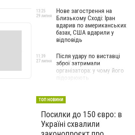
Нове загострення на
13:25
29 липня
Близькому Сході: Іран
вдарив по американських
базах, США вдарили у
відповідь
Після удару по виставці
11:39
27 липня
зброї затримали
організатора: у чому його
підозрюють
ТОП НОВИНИ
Посилки до 150 євро: в
Україні схвалили
законопроєкт про