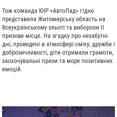
Тож команда ЮІР «АвтоЛад» гідно
представила Житомирську область на
Всеукраїнському зльоті та вибороли ІІ
призове місце. На згадку про незабутні
дні, проведені в атмосфері сміху, дружби і
доброзичливості, діти отримали грамоти,
заохочувальні призи та море позитивних
емоцій.