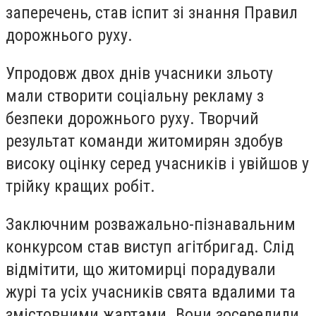
заперечень, став іспит зі знання Правил
дорожнього руху.
Упродовж двох днів учасники зльоту
мали створити соціальну рекламу з
безпеки дорожнього руху. Творчий
результат команди житомирян здобув
високу оцінку серед учасників і увійшов у
трійку кращих робіт.
Заключним розважально-пізнавальним
конкурсом став виступ агітбригад. Слід
відмітити, що житомирці порадували
журі та усіх учасників свята вдалими та
змістовними жартами. Вони зосередили