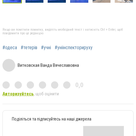
Якщо ви помітили помилку, виділіть необхідний текст і натисніть Ctrl + Enter, щоб
повідомити про це редакцію
#одеса
#тетерів
#учні
#уніінспекторируху
Витковская Ванда Вячеславовна
0,0
Авторизуйтесь
, щоб оцінити
Поділіться та підписуйтесь на наші джерела