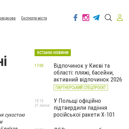
овідкова
Експерти міста
ОСТАННІ НОВИНИ
ні
Відпочинок у Києві та
17:00
області: пляжі, басейни,
активний відпочинок 2026
ПАРТНЕРСЬКИЙ СПЕЦПРОЄКТ
У Польщі офіційно
18:16
31 липня
підтвердили падіння
російської ракети Х-101
ня сухостою
ам
ї виїхав