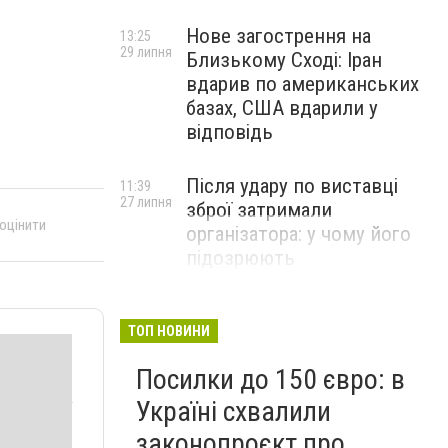
Нове загострення на
13:25
29 липня
Близькому Сході: Іран
вдарив по американських
базах, США вдарили у
відповідь
Після удару по виставці
11:39
27 липня
зброї затримали
 оцінити
організатора: у чому його
підозрюють
ТОП НОВИНИ
Посилки до 150 євро: в
Україні схвалили
законопроєкт про