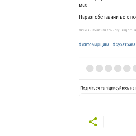
має.
Наразі обставини всіх п
Якщо ви помітили помилку, виділіть нео
#житомирщина
#сухатрава
Поділіться та підписуйтесь на