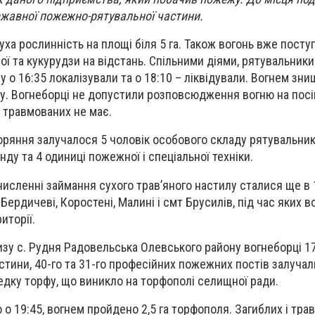
ржавної пожежно-рятувальної частини.
уха рослинність на площі біля 5 га. Також вогонь вже посту
ї та кукурудзи на відстань. Спільними діями, рятувальники
о 16:35 локалізували та о 18:10 – ліквідували. Вогнем знищ
лу. Вогнеборці не допустили розповсюдження вогню на посі
і травмованих не має.
горяння залучалося 5 чоловік особового складу рятувальникі
нду та 4 одиниці пожежної і спеціальної техніки.
исленні займання сухого трав’яного настилу сталися ще в 
 Бердичеві, Коростені, Малині і смт Брусилів, під час яких 
иторії.
лизу с. Рудня Радовельська Олевського району вогнеборці 1
тини, 40-го та 31-го професійних пожежних постів залучал
редку торфу, що виникло на торфополі селищної ради.
 о 19:45, вогнем пройдено 2,5 га торфополя. Загиблих і тра