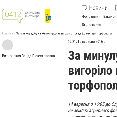
Новини
Фотозвіти
Вакансії
Оголошення
Головна
За минулу добу на Житомирщині вигоріло понад 2,5 гектари торфополя
12:21, 15 вересня 2016 р.
За минул
Витковская Ванда Вячеславовна
вигоріло 
торфопо
14 вересня о 16:05 до С
на землях аграрного фон
зателефонував працівник