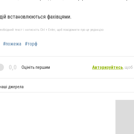
одій встановлюються фахівцями.
бхідний текст і натисніть Ctrl + Enter, щоб повідомити про це редакцію
#пожежа
#торф
0,0
Оцініть першим
Авторизуйтесь
, щоб
 наші джерела