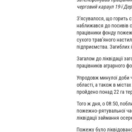
черговий караул 19-ї Де
З’ясувалося, що горить с
наближався до посивів со
працівники фонду пожежу 
сухого трав’яного насти
підприємства. Загиблих 
Загалом до ліквідації за
працівників аграрного фо
Упродовж минулої доби ч
області, а також в містах
пройдено понад 22 га тер
Того ж дня, о 08:50, поб
пожежно-рятувальної час
ліквідації займання осе
Пожежу було ліквідовано