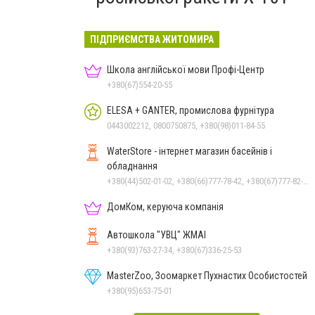
ПІДПРИЄМСТВА ЖИТОМИРА
Школа англійської мови Профі-Центр
+380(67)554-20-55
ELESA + GANTER, промислова фурнітура
0443002212, 0800750875, +380(98)011-84-55
WaterStore - інтернет магазин басейнів і
обладнання
+380(44)502-01-02, +380(66)777-78-42, +380(67)777-82-19, +380(67)890-80-80, +380(73)890-80-80, +380(44)502-01-03
ДомКом, керуюча компанія
Автошкола "УВЦ" ЖМАІ
+380(93)763-27-34, +380(67)336-25-53
MasterZoo, Зоомаркет Пухнастих Особистостей
+380(95)653-75-01