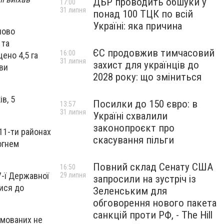
ДБР проводить обшуки у
17:00
31 липня
понад 100 ТЦК по всій
Україні: яка причина
пово
 та
ЄС продовжив тимчасовий
16:00
ено 4,5 га
31 липня
захист для українців до
ви
2028 року: що зміниться
в, 5
Посилки до 150 євро: в
13:57
31 липня
Україні схвалили
законопроєкт про
11-ти районах
скасування пільги
вогнем
Повний склад Сенату США
16:50
7-ї Державної
29 липня
запросили на зустріч із
ися до
Зеленським для
обговорення нового пакета
санкцій проти РФ, - The Hill
вмованих не