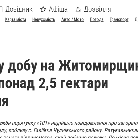
Довідник
Афіша
Дозвілля
Карта міста
Нерухомість
Авто / Мото
Погода
Транспорт
Д
у добу на Житомирщи
понад 2,5 гектари
ля
лужби порятунку «101» надійшло повідомлення про загоран
ду, поблизу с. Галіївка Чуднівського району. Рятувальник
 даного підприємства, який побачив пожежу. До місця поді