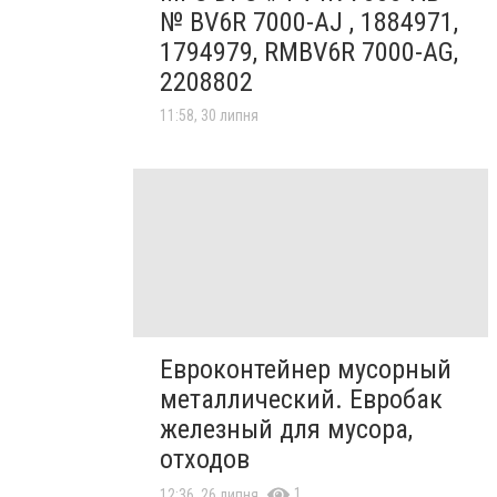
№ BV6R 7000-AJ , 1884971,
1794979, RMBV6R 7000-AG,
2208802
11:58, 30 липня
Евроконтейнер мусорный
металлический. Евробак
железный для мусора,
отходов
1
12:36, 26 липня