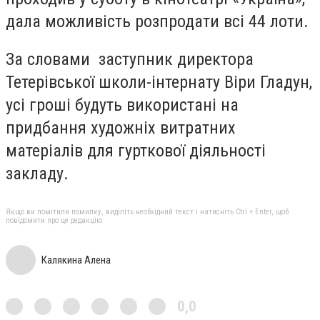
дала можливість розпродати всі 44 лоти.
За словами заступник директора
Тетерівської школи-інтернату Віри Гладун,
усі гроші будуть використані на
придбання художніх витратних
матеріалів для гурткової діяльності
закладу.
Якщо ви помітили помилку, виділіть необхідний текст і натисніть Ctrl + Enter, щоб
повідомити про це редакцію
Калякина Алена
0,0