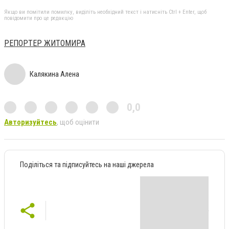
Якщо ви помітили помилку, виділіть необхідний текст і натисніть Ctrl + Enter, щоб
повідомити про це редакцію
РЕПОРТЕР ЖИТОМИРА
Калякина Алена
0,0
Авторизуйтесь
, щоб оцінити
Поділіться та підписуйтесь на наші джерела