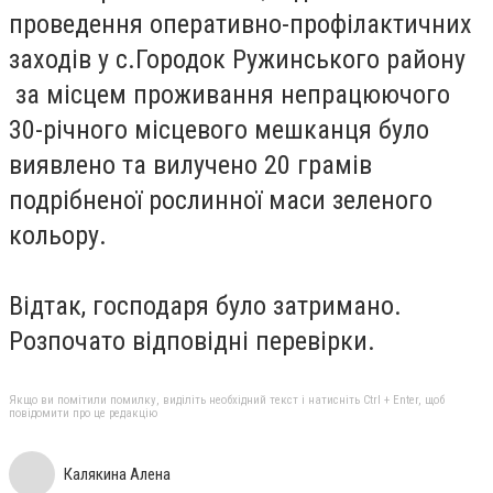
проведення оперативно-профілактичних
заходів у с.Городок Ружинського району
за місцем проживання непрацюючого
30-річного місцевого мешканця було
виявлено та вилучено 20 грамів
подрібненої рослинної маси зеленого
кольору.
Відтак, господаря було затримано.
Розпочато відповідні перевірки.
Якщо ви помітили помилку, виділіть необхідний текст і натисніть Ctrl + Enter, щоб
повідомити про це редакцію
Калякина Алена