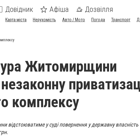
Довідник
Афіша
Дозвілля
Карта міста
Нерухомість
Авто / Мото
Погода
Транспорт
Д
омплексу
тура Житомирщини
 незаконну приватиза
о комплексу
и відстоюватиме у суді повернення у державну власність 
грн.