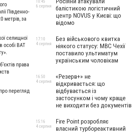
Росіяни атакували
10:45
ого
6 серпня
балістикою логістичний
лії Південно-
центр NOVUS у Києві: що
0 метрів, за
відомо
кої селищної
Без військового квитка
17:10
4 серпня
в особі ВАТ
ніякого статусу: МВС Чехії
у».
поставило ультиматум
українським чоловікам
б’єктів права
мств
«Резерв+» не
16:50
4 серпня
відкривається: що
відбувається із
 про перегляд
застосунком і чому краще
не виходити без документів
Fire Point розробляє
15:16
4 серпня
власний турбореактивний