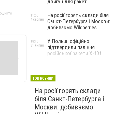
двигун для ракет
 оцінити
На росії горять склади біля
11:50
4 серпня
Санкт-Петербурга і Москви:
добиваємо Wildberries
У Польщі офіційно
18:16
31 липня
підтвердили падіння
російської ракети Х-101
ТОП НОВИНИ
На росії горять склади
біля Санкт-Петербурга і
Москви: добиваємо