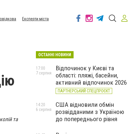
овідкова
Експерти міста
ОСТАННІ НОВИНИ
Відпочинок у Києві та
17:00
7 серпня
області: пляжі, басейни,
цію
активний відпочинок 2026
ПАРТНЕРСЬКИЙ СПЕЦПРОЄКТ
США відновили обмін
14:20
6 серпня
розвідданими з Україною
до попереднього рівня
колій та