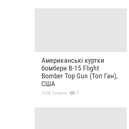
Американські куртки
бомбери B-15 Flight
Bomber Top Gun (Топ Ган),
США
9
16:08, 4 серпня