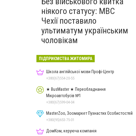
Без військового квитка
ніякого статусу: МВС
Чехії поставило
ультиматум українським
чоловікам
ПІДПРИЄМСТВА ЖИТОМИРА
Школа англійської мови Профі-Центр
+380(67)554-20-55
★ BusMaster ★ Переобладнання
Мікроавтобусів №1
+380(67)599-04-04
MasterZoo, Зоомаркет Пухнастих Особистостей
+380(95)653-75-01
ДомКом, керуюча компанія