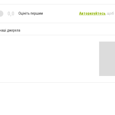
0,0
Оцініть першим
Авторизуйтесь
, щоб
 наші джерела