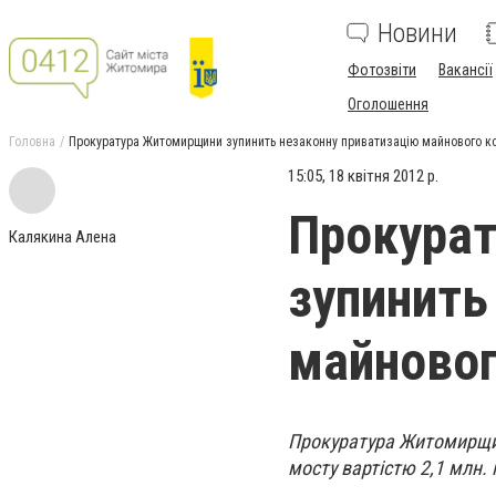
Новини
Фотозвіти
Вакансії
Оголошення
Головна
Прокуратура Житомирщини зупинить незаконну приватизацію майнового к
15:05, 18 квітня 2012 р.
Прокура
Калякина Алена
зупинить
майновог
Прокуратура Житомирщин
мосту вартістю 2,1 млн. 