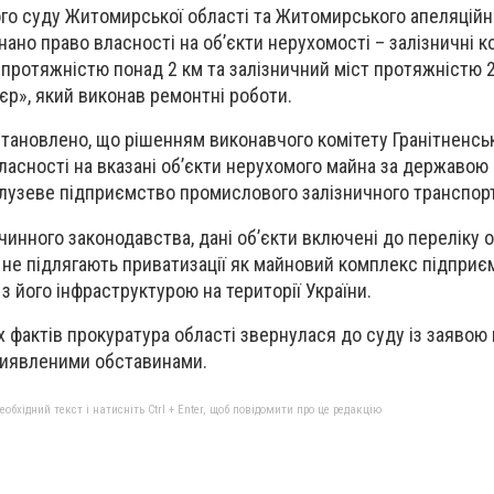
го суду Житомирської області та Житомирського апеляційн
ано право власності на об’єкти нерухомості – залізничні ко
м, протяжністю понад 2 км та залізничний міст протяжністю 2
єр», який виконав ремонтні роботи.
тановлено, що рішенням виконавчого комітету Гранітненсь
асності на вказані об’єкти нерухомого майна за державою 
лузеве підприємство промислового залізничного транспорт
 чинного законодавства, дані об’єкти включені до переліку о
 не підлягають приватизації як майновий комплекс підприє
з його інфраструктурою на території України.
х фактів прокуратура області звернулася до суду із заявою
виявленими обставинами.
бхідний текст і натисніть Ctrl + Enter, щоб повідомити про це редакцію