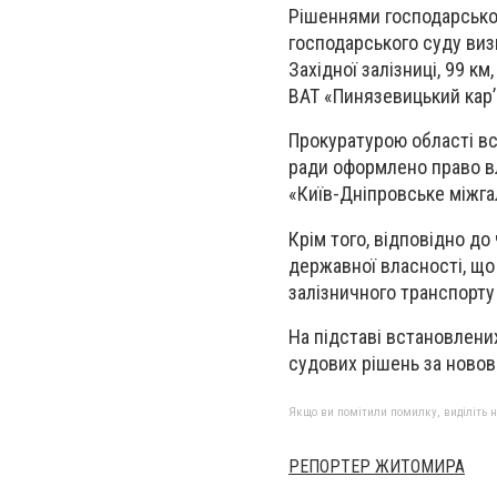
Рішеннями господарсько
господарського суду визн
Західної залізниці, 99 к
ВАТ «Пинязевицький кар’
Прокуратурою області вс
ради оформлено право вл
«Київ-Дніпровське міжга
Крім того, відповідно до
державної власності, що
залізничного транспорту 
На підставі встановлени
судових рішень за ново
Якщо ви помітили помилку, виділіть нео
РЕПОРТЕР ЖИТОМИРА