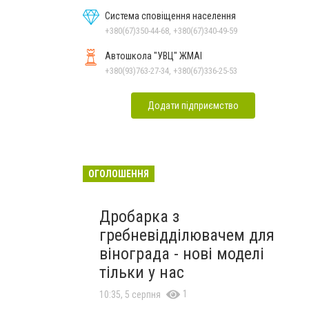
Система сповіщення населення
+380(67)350-44-68, +380(67)340-49-59
Автошкола "УВЦ" ЖМАІ
+380(93)763-27-34, +380(67)336-25-53
Додати підприємство
ОГОЛОШЕННЯ
Дробарка з
гребневідділювачем для
вінограда - нові моделі
тільки у нас
1
10:35, 5 серпня