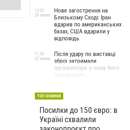
Нове загострення на
13:25
29 липня
Близькому Сході: Іран
вдарив по американських
базах, США вдарили у
відповідь
Після удару по виставці
11:39
27 липня
зброї затримали
організатора: у чому його
підозрюють
ТОП НОВИНИ
Посилки до 150 євро: в
Україні схвалили
законопроєкт про