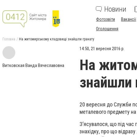
Новини
Фотозвіти
Вакансії
Оголошення
Головна
На житомирському кладовищі знайшли гранату
14:50, 21 вересня 2016 р.
На жито
Витковская Ванда Вячеславовна
знайшли 
20 вересня до Служби п
металевого предмету на 
З’ясувалося, що під час
знахідку, про що відразу