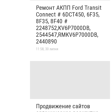
Ремонт АКПП Ford Transit
Connect # 6DCT450, 6F35,
8F35, 8F40 #
2248752,KV6P7000DB,
2544547,RMKV6P7000DB,
2440890
11:58, 30 липня
Продвижение сайтов