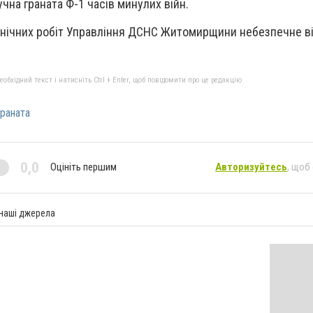
чна граната Ф-1 часів минулих війн.
хнічних робіт Управління ДСНС Житомирщини небезпечне в
бхідний текст і натисніть Ctrl + Enter, щоб повідомити про це редакцію
раната
0,0
Оцініть першим
Авторизуйтесь
, щоб
 наші джерела