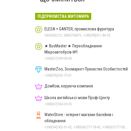
ПІДПРИЄМСТВА ЖИТОМИРА
ELESA + GANTER, промислова фурнітура
0443002212, 0800750875, +380(98)011-84-55
★ BusMaster ★ Переобладнання
Мікроавтобусів №1
+380(67)599-04-04
MasterZoo, Зоомаркет Пухнастих Особистостей
+380(95)653-75-01
ДомКом, керуюча компанія
Школа англійської мови Профі-Центр
+380(67)554-20-55
WaterStore - інтернет магазин басейнів і
обладнання
+380(44)502-01-02, +380(66)777-78-42, +380(67)777-82-19, +380(67)890-80-80, +380(73)890-80-80, +380(44)502-01-03