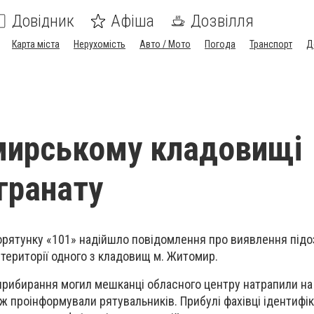
Довідник
Афіша
Дозвілля
Карта міста
Нерухомість
Авто / Мото
Погода
Транспорт
Д
мирському кладовищі
гранату
орятунку «101» надійшло повідомлення про виявлення підо
території одного з кладовищ м. Житомир.
 прибирання могил мешканці обласного центру натрапили н
 ж проінформували рятувальників. Прибулі фахівці ідентифі