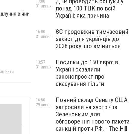
ДБР проводить обшуки у
17:00
31 липня
понад 100 ТЦК по всій
ідлуння війни
Україні: яка причина
ЄС продовжив тимчасовий
16:00
31 липня
захист для українців до
2028 року: що зміниться
Посилки до 150 євро: в
13:57
31 липня
Україні схвалили
 оцінити
законопроєкт про
скасування пільги
Повний склад Сенату США
16:50
29 липня
запросили на зустріч із
Зеленським для
обговорення нового пакета
санкцій проти РФ, - The Hill