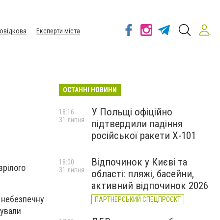
овідкова
Експерти міста
ОСТАННІ НОВИНИ
У Польщі офіційно
18:16
31 липня
підтвердили падіння
російської ракети Х-101
Відпочинок у Києві та
18:00
зрілого
31 липня
області: пляжі, басейни,
активний відпочинок 2026
а небезпечну
ПАРТНЕРСЬКИЙ СПЕЦПРОЄКТ
кували