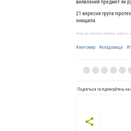
виявлений предмет як ру
21 вересня група піроте
знищила.
Якщо ви помітили помилку, виділіть нео
#житомир
#кладовище
#г
Поділіться та підписуйтесь на