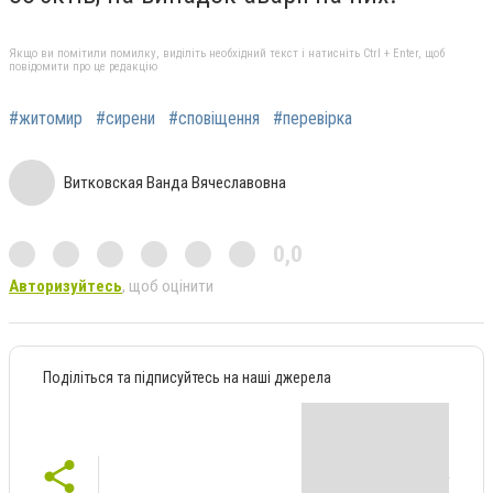
Якщо ви помітили помилку, виділіть необхідний текст і натисніть Ctrl + Enter, щоб
повідомити про це редакцію
#житомир
#сирени
#сповіщення
#перевірка
Витковская Ванда Вячеславовна
0,0
Авторизуйтесь
, щоб оцінити
Поділіться та підписуйтесь на наші джерела