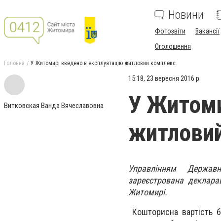
Новини
Фотозвіти
Вакансії
Оголошення
Головна
У Житомирі введено в експлуатацію житловий комплекс
15:18, 23 вересня 2016 р.
У Житоми
Витковская Ванда Вячеславовна
житлови
Управлінням Державно
зареєстрована декларац
Житомирі.
Кошторисна вартість бу