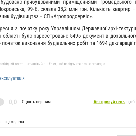
будовано-прибудованими приміщеннями громадського п
окровська, 99-Б, склала 38,2 млн грн. Кількість квартир –
вник будівництва – СП «Агропродсервіс».
ресня з початку року Управлінням Державної архі-тектурн
й області було зареєстровано 5495 документів дозвільного
о початок виконання будівельних робіт та 1694 декларації 
бхідний текст і натисніть Ctrl + Enter, щоб повідомити про це редакцію
експлуатація
0,0
Оцініть першим
Авторизуйтесь
, щоб
 наші джерела