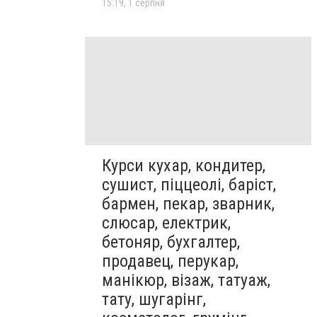
15:19, 1 серпня
Курси кухар, кондитер,
сушист, піццеолі, баріст,
бармен, пекар, зварник,
слюсар, електрик,
бетоняр, бухгалтер,
продавец, перукар,
манікюр, візаж, татуаж,
тату, шугарінг,