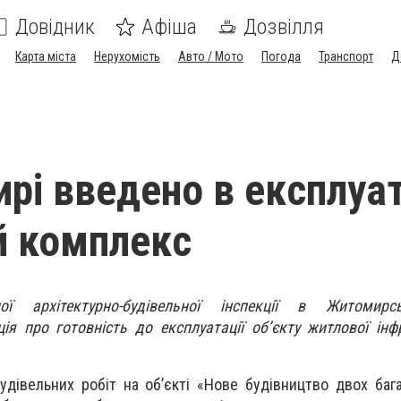
Довідник
Афіша
Дозвілля
Карта міста
Нерухомість
Авто / Мото
Погода
Транспорт
Д
рі введено в експлуа
й комплекс
ї архітектурно-будівельної інспекції в Житомирс
ія про готовність до експлуатації об’єкту житлової інф
дівельних робіт на об’єкті «Нове будівництво двох баг