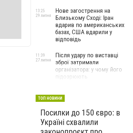
Нове загострення на
13:25
29 липня
Близькому Сході: Іран
вдарив по американських
базах, США вдарили у
відповідь
Після удару по виставці
11:39
27 липня
зброї затримали
організатора: у чому його
підозрюють
ТОП НОВИНИ
Посилки до 150 євро: в
Україні схвалили
законопроєкт про