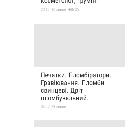
косметолог, грумінг
25
20:12, 30 липня
Печатки. Пломбіратори.
Гравіювання. Пломби
свинцеві. Дріт
пломбувальний.
05:07, 28 липня