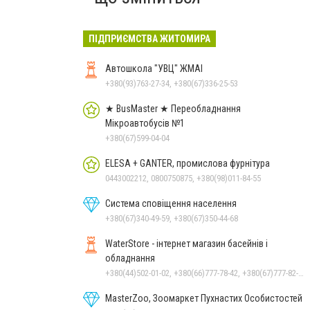
ПІДПРИЄМСТВА ЖИТОМИРА
Автошкола "УВЦ" ЖМАІ
+380(93)763-27-34, +380(67)336-25-53
★ BusMaster ★ Переобладнання
Мікроавтобусів №1
+380(67)599-04-04
ELESA + GANTER, промислова фурнітура
0443002212, 0800750875, +380(98)011-84-55
Система сповіщення населення
+380(67)340-49-59, +380(67)350-44-68
WaterStore - інтернет магазин басейнів і
обладнання
+380(44)502-01-02, +380(66)777-78-42, +380(67)777-82-19, +380(67)890-80-80, +380(73)890-80-80, +380(44)502-01-03
MasterZoo, Зоомаркет Пухнастих Особистостей