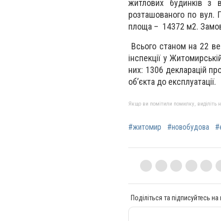
житлових будинків з в
розташованого по вул. П
площа – 14372 м2. Замо
Всього станом на 22 ве
інспекції у Житомирські
них: 1306 декларацій пр
об’єкта до експлуатації.
Якщо ви помітили помилку, виділіть нео
#житомир
#новобудова
#
Поділіться та підписуйтесь на