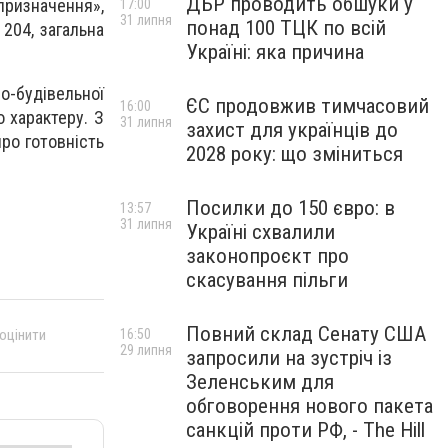
ДБР проводить обшуки у
ризначення»,
17:00
31 липня
понад 100 ТЦК по всій
 204, загальна
Україні: яка причина
о-будівельної
ЄС продовжив тимчасовий
16:00
 характеру. З
31 липня
захист для українців до
про готовність
2028 року: що зміниться
Посилки до 150 євро: в
13:57
31 липня
Україні схвалили
законопроєкт про
скасування пільги
Повний склад Сенату США
16:50
 оцінити
29 липня
запросили на зустріч із
Зеленським для
обговорення нового пакета
санкцій проти РФ, - The Hill