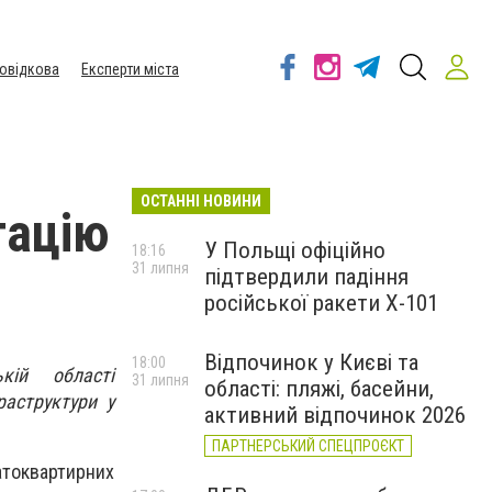
овідкова
Експерти міста
ОСТАННІ НОВИНИ
тацію
У Польщі офіційно
18:16
31 липня
підтвердили падіння
російської ракети Х-101
Відпочинок у Києві та
18:00
ькій області
31 липня
області: пляжі, басейни,
раструктури у
активний відпочинок 2026
ПАРТНЕРСЬКИЙ СПЕЦПРОЄКТ
атоквартирних