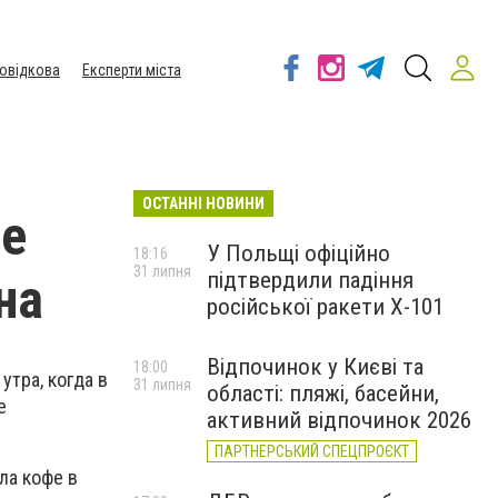
овідкова
Експерти міста
ОСТАННІ НОВИНИ
ое
У Польщі офіційно
18:16
31 липня
підтвердили падіння
на
російської ракети Х-101
Відпочинок у Києві та
18:00
утра, когда в
31 липня
області: пляжі, басейни,
е
активний відпочинок 2026
ПАРТНЕРСЬКИЙ СПЕЦПРОЄКТ
ла кофе в