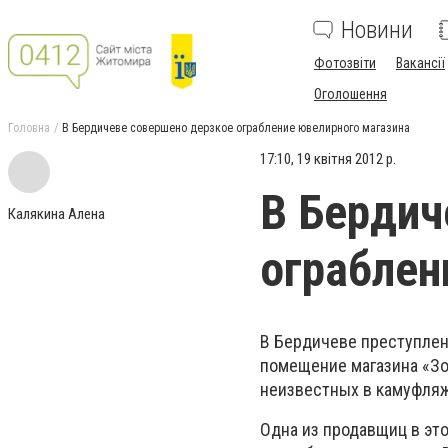
Новини
Фотозвіти
Вакансії
Оголошення
Головна
В Бердичеве совершено дерзкое ограбление ювелирного магазина
17:10, 19 квітня 2012 р.
В Бердич
Калякина Алена
ограблен
В Бердичеве преступлени
помещение магазина «Зо
неизвестных в камуфляж
Одна из продавщиц в это