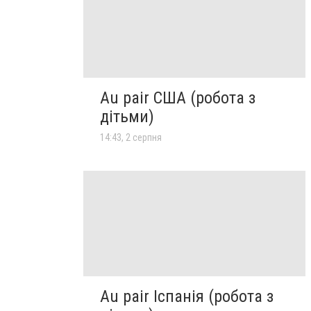
Au pair США (робота з
дітьми)
14:43, 2 серпня
Au pair Іспанія (робота з