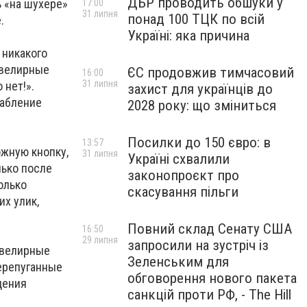
ДБР проводить обшуки у
 «на шухере»
17:00
31 липня
понад 100 ТЦК по всій
е.
Україні: яка причина
 никакого
ювелирные
ЄС продовжив тимчасовий
16:00
31 липня
 нет!».
захист для українців до
рабление
2028 року: що зміниться
Посилки до 150 євро: в
13:57
ожную кнопку,
31 липня
Україні схвалили
лько после
законопроєкт про
олько
скасування пільги
их улик,
Повний склад Сенату США
16:50
29 липня
запросили на зустріч із
ювелирные
Зеленським для
перепуганные
обговорення нового пакета
дения
санкцій проти РФ, - The Hill