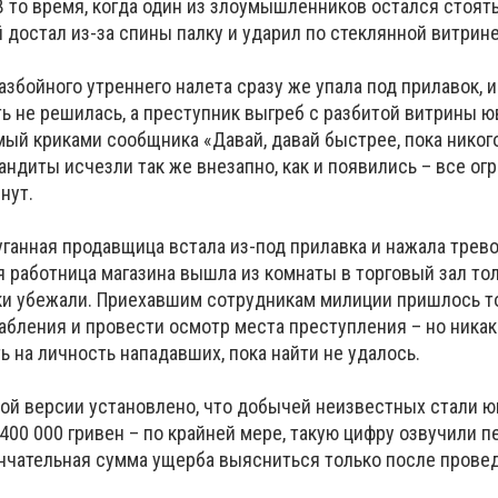
 то время, когда один из злоумышленников остался стоять
ой достал из-за спины палку и ударил по стеклянной витрин
збойного утреннего налета сразу же упала под прилавок, и
ь не решилась, а преступник выгреб с разбитой витрины 
ый криками сообщника «Давай, давай быстрее, пока никого
андиты исчезли так же внезапно, как и появились – все ог
инут.
уганная продавщица встала из-под прилавка и нажала трев
я работница магазина вышла из комнаты в торговый зал то
ки убежали. Приехавшим сотрудникам милиции пришлось т
абления и провести осмотр места преступления – но никак
ь на личность нападавших, пока найти не удалось.
ной версии установлено, что добычей неизвестных стали 
400 000 гривен – по крайней мере, такую цифру озвучили 
нчательная сумма ущерба выясниться только после прове