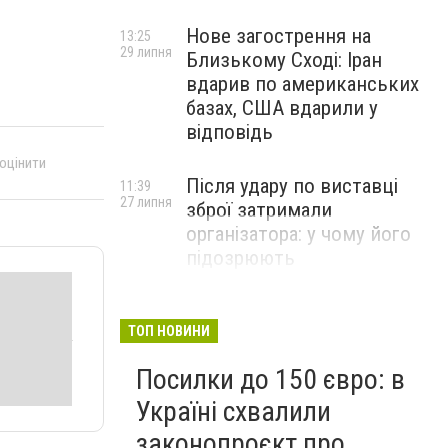
Нове загострення на
13:25
29 липня
Близькому Сході: Іран
вдарив по американських
базах, США вдарили у
відповідь
 оцінити
Після удару по виставці
11:39
27 липня
зброї затримали
організатора: у чому його
підозрюють
ТОП НОВИНИ
Посилки до 150 євро: в
Україні схвалили
законопроєкт про