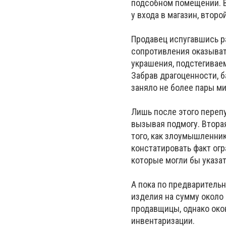
подсобном помещении. В
у входа в магазин, втор
Продавец испугавшись ра
сопротивления оказыват
украшения, подстегиваем
Забрав драгоценности, б
заняло не более пары м
Лишь после этого переп
вызывая подмогу. Втора
того, как злоумышленни
констатировать факт огр
которые могли бы указат
А пока по предваритель
изделия на сумму около 
продавщицы, однако око
инвентаризации.