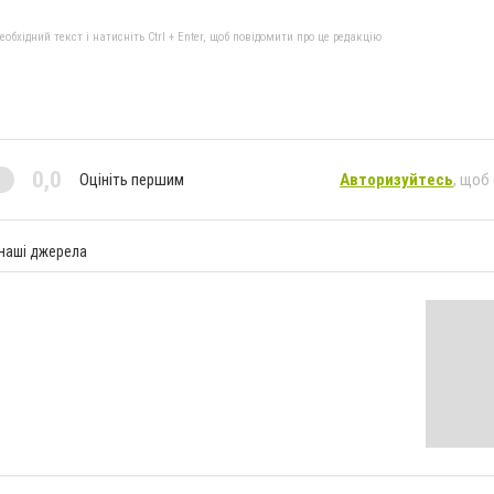
бхідний текст і натисніть Ctrl + Enter, щоб повідомити про це редакцію
0,0
Оцініть першим
Авторизуйтесь
, щоб
 наші джерела