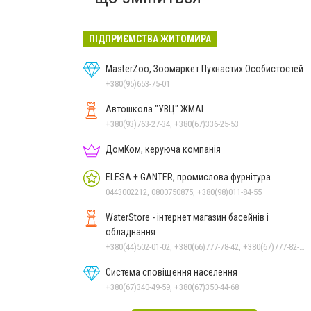
ПІДПРИЄМСТВА ЖИТОМИРА
MasterZoo, Зоомаркет Пухнастих Особистостей
+380(95)653-75-01
Автошкола "УВЦ" ЖМАІ
+380(93)763-27-34, +380(67)336-25-53
ДомКом, керуюча компанія
ELESA + GANTER, промислова фурнітура
0443002212, 0800750875, +380(98)011-84-55
WaterStore - інтернет магазин басейнів і
обладнання
+380(44)502-01-02, +380(66)777-78-42, +380(67)777-82-19, +380(67)890-80-80, +380(73)890-80-80, +380(44)502-01-03
Система сповіщення населення
+380(67)340-49-59, +380(67)350-44-68