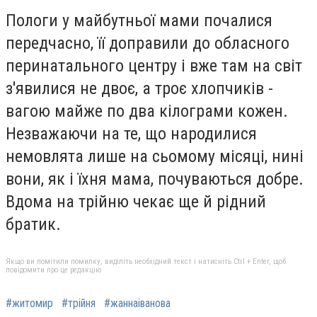
Пологи у майбутньої мами почалися
передчасно, її доправили до обласного
перинатального центру і вже там на світ
з'явилися не двоє, а троє хлопчиків -
вагою майже по два кілограми кожен.
Незважаючи на те, що народилися
немовлята лише на сьомому місяці, нині
вони, як і їхня мама, почуваються добре.
Вдома на трійню чекає ще й рідний
братик.
Якщо ви помітили помилку, виділіть необхідний текст і натисніть Ctrl + Enter, щоб
повідомити про це редакцію
#житомир
#трійня
#жаннаіванова