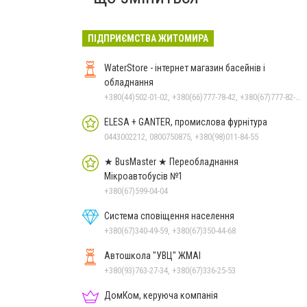
ПІДПРИЄМСТВА ЖИТОМИРА
WaterStore - інтернет магазин басейнів і
обладнання
+380(44)502-01-02, +380(66)777-78-42, +380(67)777-82-19, +380(67)890-80-80, +380(73)890-80-80, +380(44)502-01-03
ELESA + GANTER, промислова фурнітура
0443002212, 0800750875, +380(98)011-84-55
★ BusMaster ★ Переобладнання
Мікроавтобусів №1
+380(67)599-04-04
Система сповіщення населення
+380(67)340-49-59, +380(67)350-44-68
Автошкола "УВЦ" ЖМАІ
+380(93)763-27-34, +380(67)336-25-53
ДомКом, керуюча компанія