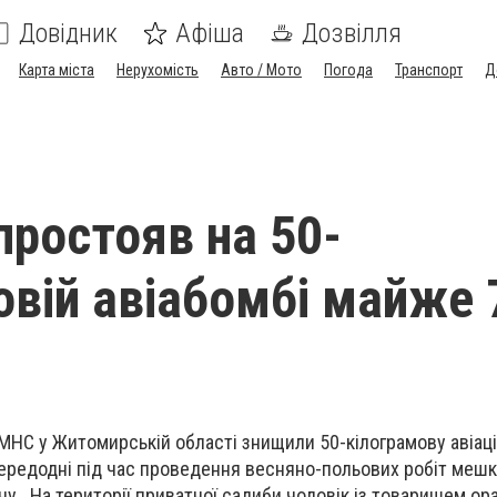
Довідник
Афіша
Дозвілля
Карта міста
Нерухомість
Авто / Мото
Погода
Транспорт
Д
простояв на 50-
овій авіабомбі майже 
У МНС у Житомирській області знищили 50-кілограмову авіац
ередодні під час проведення весняно-польових робіт мешк
ну. На території приватної садиби чоловік із товаришем ор