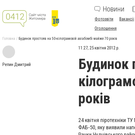
Новини
Фотозвіти
Вакансії
Оголошення
Головна
Будинок простояв на 50-кілограмовій авіабомбі майже 70 років
11:27, 25 квітня 2012 р.
Будинок 
Репин Дмитрий
кілограм
років
24 квітня піротехніки Т
ФАБ-50, яку виявили нап
Рачки Чуднівського райо