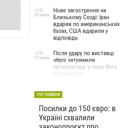
Нове загострення на
13:25
29 липня
Близькому Сході: Іран
вдарив по американських
базах, США вдарили у
відповідь
Після удару по виставці
11:39
27 липня
зброї затримали
організатора: у чому його
підозрюють
ТОП НОВИНИ
Посилки до 150 євро: в
Україні схвалили
законопроєкт про