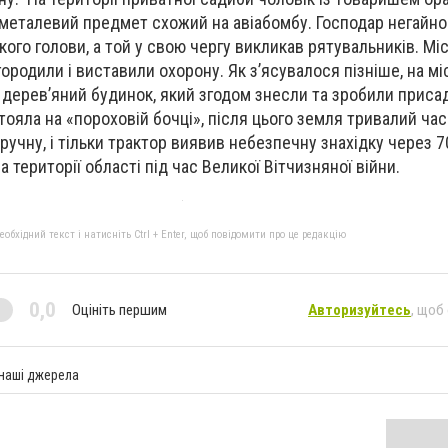
металевий предмет схожий на авіабомбу. Господар негайно
ого голови, а той у свою чергу викликав рятувальників. Мі
ородили і виставили охорону. Як з’ясувалося пізніше, на мі
дерев’яний будинок, який згодом знесли та зробили присад
стояла на «пороховій бочці», після цього земля тривалий ча
учну, і тільки трактор виявив небезпечну знахідку через 70
а території області під час Великої Вітчизняної війни.
бхідний текст і натисніть Ctrl + Enter, щоб повідомити про це редакцію
0,0
Оцініть першим
Авторизуйтесь
, щоб
 наші джерела