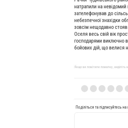
натрапили на невідомий 
зателефонував до сільськ
небезпечної знахідки обг
зовсім нещодавно стояв 
Оселя весь свій вік про
господарями виключно вр
бойових дій, що велися н
Якщо ви помітили помилку, виділіть нео
Поділіться та підписуйтесь на