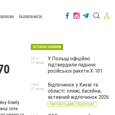
овідкова
Експерти міста
ОСТАННІ НОВИНИ
У Польщі офіційно
18:16
31 липня
підтвердили падіння
70
російської ракети Х-101
Відпочинок у Києві та
18:00
31 липня
області: пляжі, басейни,
активний відпочинок 2026
ійну бомбу
ПАРТНЕРСЬКИЙ СПЕЦПРОЄКТ
анці села
али землю та