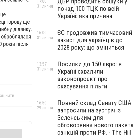
ДБР проводить обшуки у
17:00
31 липня
понад 100 ТЦК по всій
сце
Україні: яка причина
сці городу ще
ибну ділянку.
ЄС продовжив тимчасовий
16:00
с оброблялася
31 липня
захист для українців до
 років після
2028 року: що зміниться
Посилки до 150 євро: в
13:57
31 липня
Україні схвалили
законопроєкт про
скасування пільги
 оцінити
Повний склад Сенату США
16:50
29 липня
запросили на зустріч із
Зеленським для
обговорення нового пакета
санкцій проти РФ, - The Hill