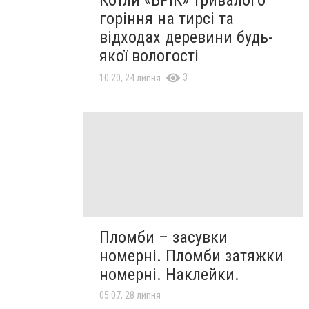
горіння на тирсі та
відходах деревини будь-
якої вологості
3
10:20, 24 липня
Пломби – засувки
номерні. Пломби затяжки
номерні. Наклейки.
05:07, 28 липня