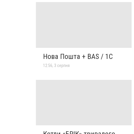
Нова Пошта + BAS / 1C
12:56, 3 серпня
Котли «БРІК» тривалого